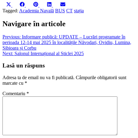
Share
Share
Share
Share
Share
on
on
on
on
on
Tagged:
Academia Navală
BUS
CT
stația
X
Facebook
Pinterest
LinkedIn
Email
(Twitter)
Navigare în articole
Previous:
Informare publică: UPDATE – Lucrări programate în
perioada 12-14 mai 2025 în localitățile Năvodari, Ovidiu, Lumina,
Sibioara și Corbu
Next:
Salonul Internațional al Sticlei 2025
Lasă un răspuns
Adresa ta de email nu va fi publicată.
Câmpurile obligatorii sunt
marcate cu
*
Comentariu
*