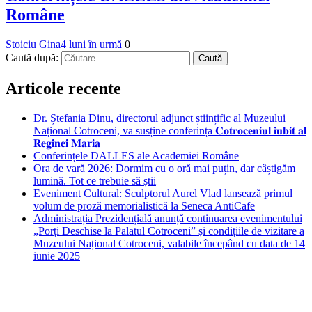
Române
Stoiciu Gina
4 luni în urmă
0
Caută după:
Articole recente
Dr. Ștefania Dinu, directorul adjunct științific al Muzeului
Național Cotroceni, va susține conferința 𝐂𝐨𝐭𝐫𝐨𝐜𝐞𝐧𝐢𝐮𝐥 𝐢𝐮𝐛𝐢𝐭 𝐚𝐥
𝐑𝐞𝐠𝐢𝐧𝐞𝐢 𝐌𝐚𝐫𝐢𝐚
Conferințele DALLES ale Academiei Române
Ora de vară 2026: Dormim cu o oră mai puțin, dar câștigăm
lumină. Tot ce trebuie să știi
Eveniment Cultural: Sculptorul Aurel Vlad lansează primul
volum de proză memorialistică la Seneca AntiCafe
Administrația Prezidențială anunță continuarea evenimentului
„Porți Deschise la Palatul Cotroceni” și condițiile de vizitare a
Muzeului Național Cotroceni, valabile începând cu data de 14
iunie 2025
Bucuresti