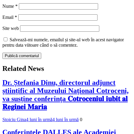
Nume
*
Email
*
Site web
Salvează-mi numele, emailul și site-ul web în acest navigator
pentru data viitoare când o să comentez.
Related News
Dr. Ștefania Dinu, directorul adjunct
științific al Muzeului Național Cotroceni,
va susține conferința 𝐂𝐨𝐭𝐫𝐨𝐜𝐞𝐧𝐢𝐮𝐥 𝐢𝐮𝐛𝐢𝐭 𝐚𝐥
𝐑𝐞𝐠𝐢𝐧𝐞𝐢 𝐌𝐚𝐫𝐢𝐚
Stoiciu Gina
4 luni în urmă
4 luni în urmă
0
Conferințele DALLES ale Academiei