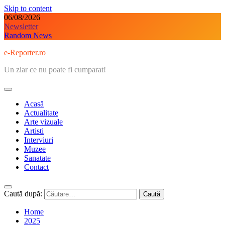
Skip to content
06/08/2026
Newsletter
Random News
e-Reporter.ro
Un ziar ce nu poate fi cumparat!
Acasă
Actualitate
Arte vizuale
Artisti
Interviuri
Muzee
Sanatate
Contact
Caută după:
Home
2025