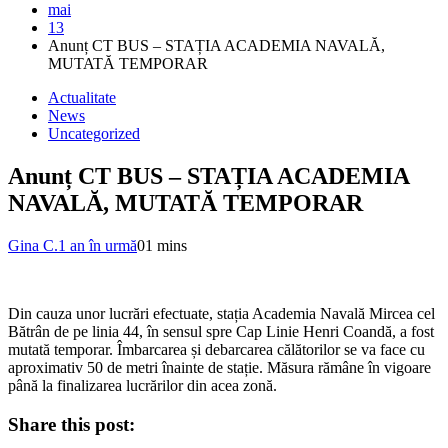
mai
13
Anunț CT BUS – STAȚIA ACADEMIA NAVALĂ,
MUTATĂ TEMPORAR
Actualitate
News
Uncategorized
Anunț CT BUS – STAȚIA ACADEMIA
NAVALĂ, MUTATĂ TEMPORAR
Gina C.
1 an în urmă
0
1 mins
Din cauza unor lucrări efectuate, stația Academia Navală Mircea cel
Bătrân de pe linia 44, în sensul spre Cap Linie Henri Coandă, a fost
mutată temporar. Îmbarcarea și debarcarea călătorilor se va face cu
aproximativ 50 de metri înainte de stație. Măsura rămâne în vigoare
până la finalizarea lucrărilor din acea zonă.
Share this post: