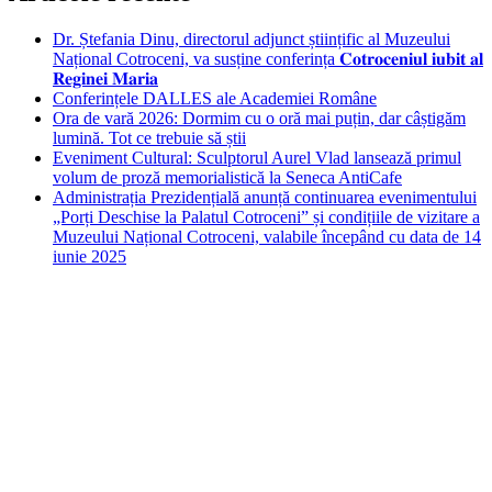
Dr. Ștefania Dinu, directorul adjunct științific al Muzeului
Național Cotroceni, va susține conferința 𝐂𝐨𝐭𝐫𝐨𝐜𝐞𝐧𝐢𝐮𝐥 𝐢𝐮𝐛𝐢𝐭 𝐚𝐥
𝐑𝐞𝐠𝐢𝐧𝐞𝐢 𝐌𝐚𝐫𝐢𝐚
Conferințele DALLES ale Academiei Române
Ora de vară 2026: Dormim cu o oră mai puțin, dar câștigăm
lumină. Tot ce trebuie să știi
Eveniment Cultural: Sculptorul Aurel Vlad lansează primul
volum de proză memorialistică la Seneca AntiCafe
Administrația Prezidențială anunță continuarea evenimentului
„Porți Deschise la Palatul Cotroceni” și condițiile de vizitare a
Muzeului Național Cotroceni, valabile începând cu data de 14
iunie 2025
Bucuresti
Bucharest, RO
5:20 am,
aug. 8, 2026
24
°C
clear sky