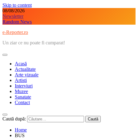
Skip to content
08/08/2026
Newsletter
Random News
e-Reporter.ro
Un ziar ce nu poate fi cumparat!
Acasă
Actualitate
Arte vizuale
Artisti
Interviuri
Muzee
Sanatate
Contact
Caută după:
Home
BUS