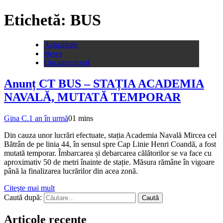
Etichetă:
BUS
Actualitate
News
Uncategorized
Anunț CT BUS – STAȚIA ACADEMIA
NAVALĂ, MUTATĂ TEMPORAR
Gina C.
1 an în urmă
0
1 mins
Din cauza unor lucrări efectuate, stația Academia Navală Mircea cel
Bătrân de pe linia 44, în sensul spre Cap Linie Henri Coandă, a fost
mutată temporar. Îmbarcarea și debarcarea călătorilor se va face cu
aproximativ 50 de metri înainte de stație. Măsura rămâne în vigoare
până la finalizarea lucrărilor din acea zonă.
Citeşte mai mult
Caută după:
Articole recente