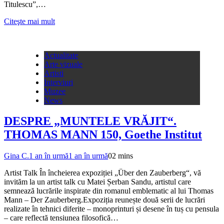
Titulescu”,…
Citeşte mai mult
Actualitate
Arte vizuale
Artisti
Interviuri
Muzee
News
DESPRE „MUNTELE VRĂJIT“.
THOMAS MANN 150, Goethe Institut
Gina C.
1 an în urmă
1 an în urmă
0
2 mins
Artist Talk În încheierea expoziției „Über den Zauberberg“, vă
invităm la un artist talk cu Matei Șerban Sandu, artistul care
semnează lucrările inspirate din romanul emblematic al lui Thomas
Mann – Der Zauberberg.Expoziția reunește două serii de lucrări
realizate în tehnici diferite – monoprinturi și desene în tuș cu pensula
– care reflectă tensiunea filosofică…