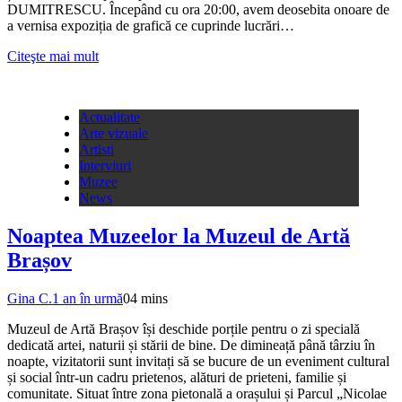
DUMITRESCU. Începând cu ora 20:00, avem deosebita onoare de
a vernisa expoziția de grafică ce cuprinde lucrări…
Citeşte mai mult
Actualitate
Arte vizuale
Artisti
Interviuri
Muzee
News
Noaptea Muzeelor la Muzeul de Artă
Brașov
Gina C.
1 an în urmă
0
4 mins
Muzeul de Artă Brașov își deschide porțile pentru o zi specială
dedicată artei, naturii și stării de bine. De dimineață până târziu în
noapte, vizitatorii sunt invitați să se bucure de un eveniment cultural
și social într-un cadru prietenos, alături de prieteni, familie și
comunitate. Situat între zona pietonală a orașului și Parcul „Nicolae