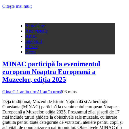
Citeşte mai mult
Actualitate
Arte vizuale
Artisti
Interviuri
Muzee
News
MINAC participă la evenimentul
european Noaptea Europeană a
Muzeelor, ediția 2025
Gina C.
1 an în urmă
1 an în urmă
0
3 mins
Deja tradițional, Muzeul de Istorie Națională și Arheologie
Constanța (MINAC) participă la evenimentul european Noaptea
Europeană a Muzeelor, ediția 2025. Programul zilei și serii de 17
mai include tururi ghidate la obiectivele sale muzeale, cu intrare
gratuită pentru toate categoriile de vizitatori, ateliere pentru copii și
activități de popularizare a patrimoniului. Obiectivele MINAC din