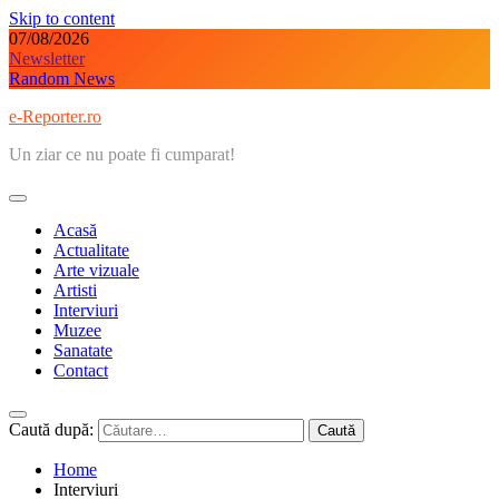
Skip to content
07/08/2026
Newsletter
Random News
e-Reporter.ro
Un ziar ce nu poate fi cumparat!
Acasă
Actualitate
Arte vizuale
Artisti
Interviuri
Muzee
Sanatate
Contact
Caută după:
Home
Interviuri