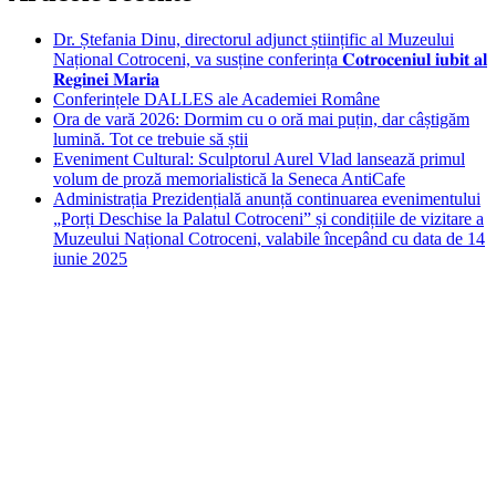
Dr. Ștefania Dinu, directorul adjunct științific al Muzeului
Național Cotroceni, va susține conferința 𝐂𝐨𝐭𝐫𝐨𝐜𝐞𝐧𝐢𝐮𝐥 𝐢𝐮𝐛𝐢𝐭 𝐚𝐥
𝐑𝐞𝐠𝐢𝐧𝐞𝐢 𝐌𝐚𝐫𝐢𝐚
Conferințele DALLES ale Academiei Române
Ora de vară 2026: Dormim cu o oră mai puțin, dar câștigăm
lumină. Tot ce trebuie să știi
Eveniment Cultural: Sculptorul Aurel Vlad lansează primul
volum de proză memorialistică la Seneca AntiCafe
Administrația Prezidențială anunță continuarea evenimentului
„Porți Deschise la Palatul Cotroceni” și condițiile de vizitare a
Muzeului Național Cotroceni, valabile începând cu data de 14
iunie 2025
Bucuresti
Bucharest, RO
8:58 am,
aug. 8, 2026
27
°C
clear sky