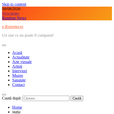
Skip to content
08/08/2026
Newsletter
Random News
e-Reporter.ro
Un ziar ce nu poate fi cumparat!
Acasă
Actualitate
Arte vizuale
Artisti
Interviuri
Muzee
Sanatate
Contact
Caută după:
Home
stația