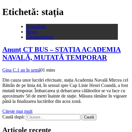
Etichetă:
stația
Actualitate
News
Uncategorized
Anunț CT BUS – STAȚIA ACADEMIA
NAVALĂ, MUTATĂ TEMPORAR
Gina C.
1 an în urmă
0
1 mins
Din cauza unor lucrări efectuate, stația Academia Navală Mircea cel
Bătrân de pe linia 44, în sensul spre Cap Linie Henri Coandă, a fost
mutată temporar. Îmbarcarea și debarcarea călătorilor se va face cu
aproximativ 50 de metri înainte de stație. Măsura rămâne în vigoare
până la finalizarea lucrărilor din acea zonă.
Citeşte mai mult
Caută după:
Articole recente