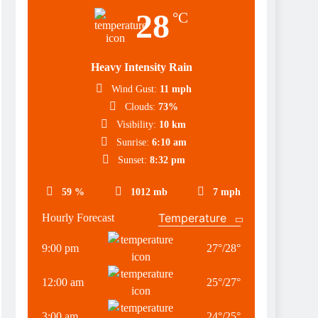
28
°C
Heavy Intensity Rain
Wind Gust:
11 mph
Clouds:
73%
Visibility:
10 km
Sunrise:
6:10 am
Sunset:
8:32 pm
59 %
1012 mb
7 mph
Hourly Forecast
9:00 pm
27
°
/
28
°
12:00 am
25
°
/
27
°
3:00 am
24
°
/
25
°