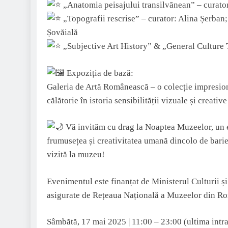
„Anatomia peisajului transilvănean” – curato
„Topografii rescrise” – curator: Alina Șerban;
Șovăială
„Subjective Art History” & „General Culture T
Expoziția de bază:
Galeria de Artă Românească – o colecție impresiona
călătorie în istoria sensibilității vizuale și creativ
Vă invităm cu drag la Noaptea Muzeelor, un e
frumusețea și creativitatea umană dincolo de barie
vizită la muzeu!
Evenimentul este finanțat de Ministerul Culturii 
asigurate de Rețeaua Națională a Muzeelor din R
Sâmbătă, 17 mai 2025 | 11:00 – 23:00 (ultima intra