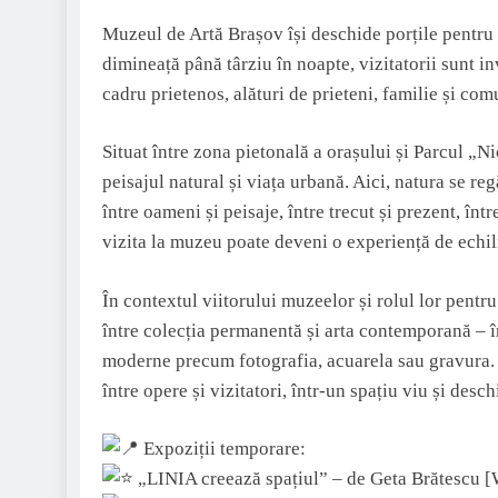
Muzeul de Artă Brașov își deschide porțile pentru o 
dimineață până târziu în noapte, vizitatorii sunt in
cadru prietenos, alături de prieteni, familie și com
Situat între zona pietonală a orașului și Parcul „N
peisajul natural și viața urbană. Aici, natura se reg
între oameni și peisaje, între trecut și prezent, în
vizita la muzeu poate deveni o experiență de echili
În contextul viitorului muzeelor și rolul lor pen
între colecția permanentă și arta contemporană – î
moderne precum fotografia, acuarela sau gravura. B
între opere și vizitatori, într-un spațiu viu și desch
Expoziții temporare:
„LINIA creează spațiul” – de Geta Brătescu [W