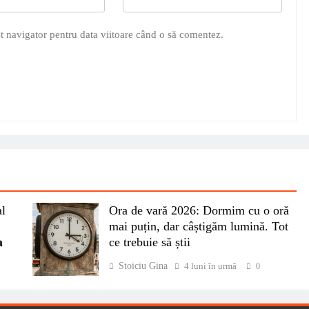
t navigator pentru data viitoare când o să comentez.
al
Ora de vară 2026: Dormim cu o oră
mai puțin, dar câștigăm lumină. Tot

ce trebuie să știi
Stoiciu Gina
4 luni în urmă
0