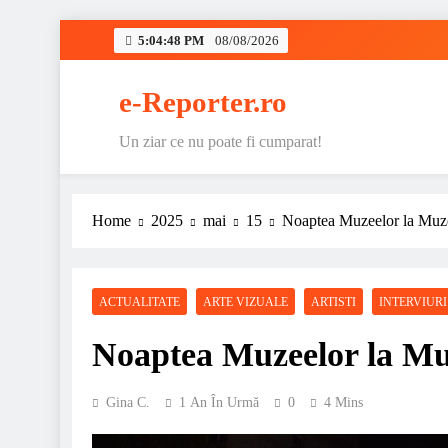
Skip
5:04:49 PM
08/08/2026
to
content
e-Reporter.ro
Un ziar ce nu poate fi cumparat!
Home
2025
mai
15
Noaptea Muzeelor la Muze
ACTUALITATE
ARTE VIZUALE
ARTISTI
INTERVIURI
Noaptea Muzeelor la Mu
Gina C.
1 An În Urmă
0
4 Mins