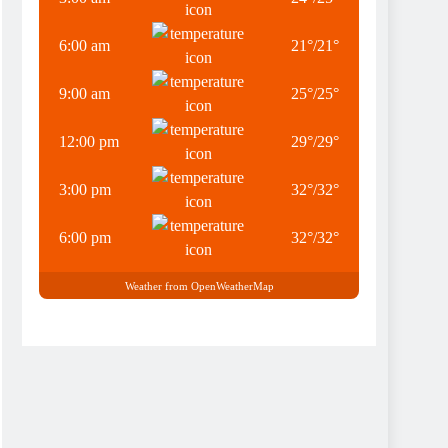
6:00 am
21
°
/
21
°
9:00 am
25
°
/
25
°
12:00 pm
29
°
/
29
°
3:00 pm
32
°
/
32
°
6:00 pm
32
°
/
32
°
Weather from OpenWeatherMap