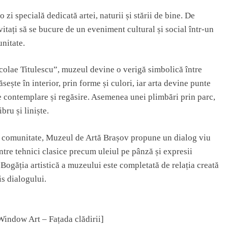
zi specială dedicată artei, naturii și stării de bine. De
vitați să se bucure de un eveniment cultural și social într-un
unitate.
icolae Titulescu”, muzeul devine o verigă simbolică între
ăsește în interior, prin forme și culori, iar arta devine punte
tre contemplare și regăsire. Asemenea unei plimbări prin parc,
bru și liniște.
tru comunitate, Muzeul de Artă Brașov propune un dialog viu
ntre tehnici clasice precum uleiul pe pânză și expresii
ogăția artistică a muzeului este completată de relația creată
is dialogului.
indow Art – Fațada clădirii]