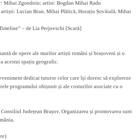
r: Mihai Zgondoiu; artist: Bogdan Mihai Radu
 artiști: Lucian Bran, Mihai Plătică, Horațiu Șovăială, Mihai
imeline” – de Lia Perjovschi [Scară]
ntă de opere ale marilor artiști români și brașoveni și o
e a acestui spațiu geografic.
veniment dedicat tuturor celor care își doresc să exploreze
rele programului obișnuit și ale costurilor asociate cu o
și Consiliul Județean Brașov. Organizarea și promovarea sunt
omânia.
re)