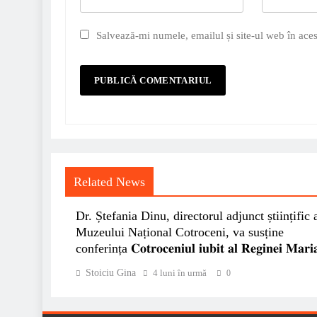
Salvează-mi numele, emailul și site-ul web în aces
Related News
Dr. Ștefania Dinu, directorul adjunct științific 
Muzeului Național Cotroceni, va susține
conferința 𝐂𝐨𝐭𝐫𝐨𝐜𝐞𝐧𝐢𝐮𝐥 𝐢𝐮𝐛𝐢𝐭 𝐚𝐥 𝐑𝐞𝐠𝐢𝐧𝐞𝐢 𝐌𝐚𝐫𝐢
Stoiciu Gina
4 luni în urmă
0