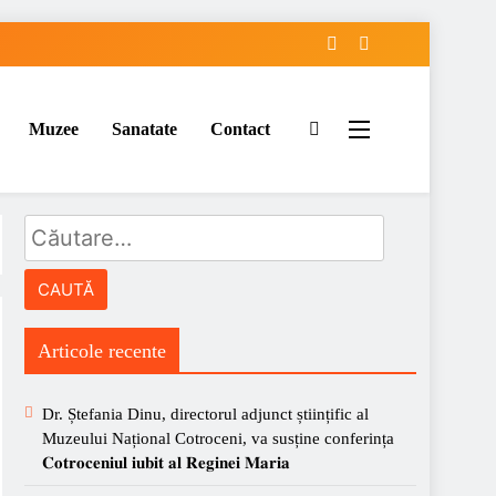
Muzee
Sanatate
Contact
Caută
după:
Articole recente
Dr. Ștefania Dinu, directorul adjunct științific al
Muzeului Național Cotroceni, va susține conferința
𝐂𝐨𝐭𝐫𝐨𝐜𝐞𝐧𝐢𝐮𝐥 𝐢𝐮𝐛𝐢𝐭 𝐚𝐥 𝐑𝐞𝐠𝐢𝐧𝐞𝐢 𝐌𝐚𝐫𝐢𝐚