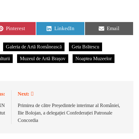
Share
Share
Share
Pinterest
LinkedIn
Email
on
on
on
Galeria de Artă Românească
Geta Brătescu
lturii
Muzeul de Artă Brașov
Noaptea Muzeelor
us:
Next:
NN
Primirea de către Președintele interimar al României,
tut
Ilie Bolojan, a delegației Confederației Patronale
Concordia