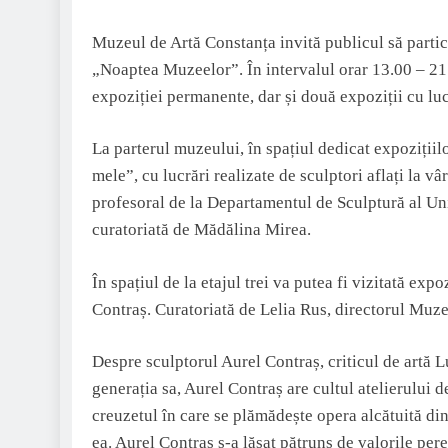
Muzeul de Artă Constanța invită publicul să parti
„Noaptea Muzeelor”. În intervalul orar 13.00 – 21
expoziției permanente, dar și două expoziții cu lu
La parterul muzeului, în spațiul dedicat expozițiil
mele”, cu lucrări realizate de sculptori aflați la vâ
profesoral de la Departamentul de Sculptură al Uni
curatoriată de Mădălina Mirea.
În spațiul de la etajul trei va putea fi vizitată exp
Contraș. Curatoriată de Lelia Rus, directorul Muzeu
Despre sculptorul Aurel Contraș, criticul de artă 
generația sa, Aurel Contraș are cultul atelierului d
creuzetul în care se plămădește opera alcătuită di
ea. Aurel Contraș s-a lăsat pătruns de valorile perene