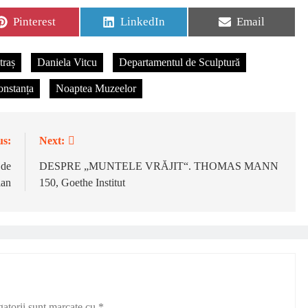
Pinterest
LinkedIn
Email
traș
Daniela Vitcu
Departamentul de Sculptură
onstanța
Noaptea Muzeelor
us:
Next:
 de
DESPRE „MUNTELE VRĂJIT“. THOMAS MANN
ian
150, Goethe Institut
gatorii sunt marcate cu
*