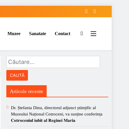
Muzee
Sanatate
Contact
Articole recente
Dr. Ștefania Dinu, directorul adjunct științific al
Muzeului Național Cotroceni, va susține conferința
𝐂𝐨𝐭𝐫𝐨𝐜𝐞𝐧𝐢𝐮𝐥 𝐢𝐮𝐛𝐢𝐭 𝐚𝐥 𝐑𝐞𝐠𝐢𝐧𝐞𝐢 𝐌𝐚𝐫𝐢𝐚