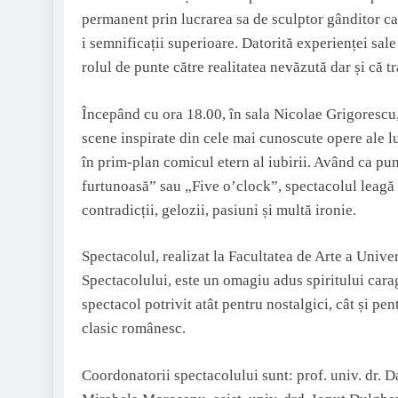
permanent prin lucrarea sa de sculptor gânditor ca
i semnificații superioare. Datorită experienței sale
rolul de punte către realitatea nevăzută dar și că tr
Începând cu ora 18.00, în sala Nicolae Grigorescu,
scene inspirate din cele mai cunoscute opere ale lui
în prim-plan comicul etern al iubirii. Având ca pu
furtunoasă” sau „Five o’clock”, spectacolul leagă 
contradicții, gelozii, pasiuni și multă ironie.
Spectacolul, realizat la Facultatea de Arte a Unive
Spectacolului, este un omagiu adus spiritului cara
spectacol potrivit atât pentru nostalgici, cât și p
clasic românesc.
Coordonatorii spectacolului sunt: prof. univ. dr. Dan