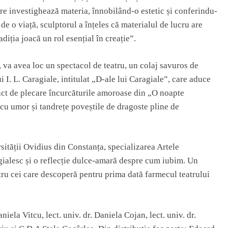
re investighează materia, înnobilând-o estetic și conferindu-
 de o viață, sculptorul a înțeles că materialul de lucru are
adiția joacă un rol esențial în creație”.
 va avea loc un spectacol de teatru, un colaj savuros de
 I. L. Caragiale, intitulat „D-ale lui Caragiale”, care aduce
nct de plecare încurcăturile amoroase din „O noapte
cu umor și tandrețe poveștile de dragoste pline de
rsității Ovidius din Constanța, specializarea Artele
gialesc și o reflecție dulce-amară despre cum iubim. Un
entru cei care descoperă pentru prima dată farmecul teatrului
iela Vitcu, lect. univ. dr. Daniela Cojan, lect. univ. dr.