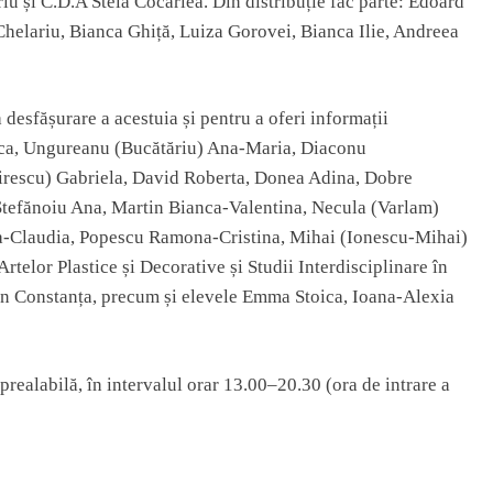
iu și C.D.A Stela Cocârlea. Din distribuție fac parte: Edoard
Chelariu, Bianca Ghiță, Luiza Gorovei, Bianca Ilie, Andreea
 desfășurare a acestuia și pentru a oferi informații
nica, Ungureanu (Bucătăriu) Ana-Maria, Diaconu
irescu) Gabriela, David Roberta, Donea Adina, Dobre
tefănoiu Ana, Martin Bianca-Valentina, Necula (Varlam)
a-Claudia, Popescu Ramona-Cristina, Mihai (Ionescu-Mihai)
rtelor Plastice și Decorative și Studii Interdisciplinare în
din Constanța, precum și elevele Emma Stoica, Ioana-Alexia
realabilă, în intervalul orar 13.00–20.30 (ora de intrare a