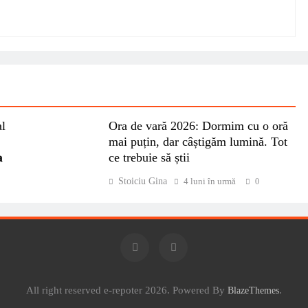
al
Ora de vară 2026: Dormim cu o oră
mai puțin, dar câștigăm lumină. Tot

ce trebuie să știi
Stoiciu Gina
4 luni în urmă
0
All right reserved e-repoter 2026. Powered By
.
BlazeThemes