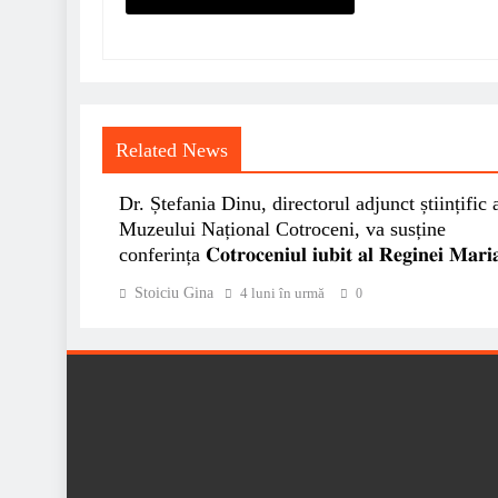
Related News
Dr. Ștefania Dinu, directorul adjunct științific 
Muzeului Național Cotroceni, va susține
conferința 𝐂𝐨𝐭𝐫𝐨𝐜𝐞𝐧𝐢𝐮𝐥 𝐢𝐮𝐛𝐢𝐭 𝐚𝐥 𝐑𝐞𝐠𝐢𝐧𝐞𝐢 𝐌𝐚𝐫𝐢
Stoiciu Gina
4 luni în urmă
0