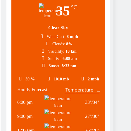
35
°C
Clear Sky
Wind Gust:
8 mph
Clouds:
8%
Visibility:
10 km
Sunrise:
6:08 am
Sunset:
8:33 pm
39 %
1010 mb
2 mph
Hourly Forecast
6:00 pm
33
°
/
34
°
9:00 pm
27
°
/
30
°
12:00 am
26
°
/
26
°