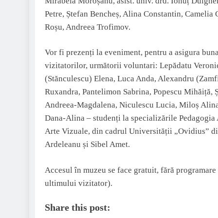
Mirabela Moroșanu, asist. univ. drd. Ionuț Dulgher
Petre, Ștefan Bencheș, Alina Constantin, Camelia 
Roșu, Andreea Trofimov.
Vor fi prezenți la eveniment, pentru a asigura buna
vizitatorilor, următorii voluntari: Lepădatu Vero
(Stănculescu) Elena, Luca Anda, Alexandru (Zamf
Ruxandra, Pantelimon Sabrina, Popescu Mihăiță, Ș
Andreea-Magdalena, Niculescu Lucia, Miloș Alin
Dana-Alina – studenți la specializările Pedagogia A
Arte Vizuale, din cadrul Universității „Ovidius” 
Ardeleanu și Sibel Amet.
Accesul în muzeu se face gratuit, fără programare p
ultimului vizitator).
Share this post: