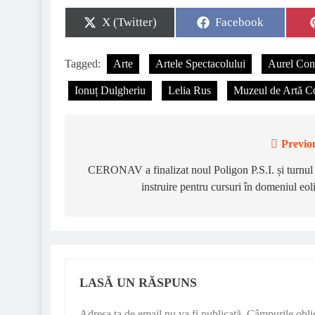
X (Twitter)
Facebook
Tagged:
Arte
Artele Spectacolului
Aurel Con
Ionuț Dulgheriu
Lelia Rus
Muzeul de Artă C
Previo
CERONAV a finalizat noul Poligon P.S.I. și turnul
instruire pentru cursuri în domeniul eol
LASĂ UN RĂSPUNS
Adresa ta de email nu va fi publicată.
Câmpurile obli