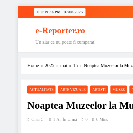
1:19:37 PM
07/08/2026
e-Reporter.ro
Un ziar ce nu poate fi cumparat!
Home
2025
mai
15
Noaptea Muzeelor la Muze
ACTUALITATE
ARTE VIZUALE
ARTISTI
MUZEE
Noaptea Muzeelor la Mu
Gina C.
1 An În Urmă
0
6 Mins