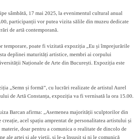
cipe sâmbătă, 17 mai 2025, la evenimentul cultural anual
.00,
participanții vor putea vizita sălile din muzeu dedicate
crări de artă contemporană.
or temporare, poate fi vizitată expoziția „Eu și împrejurările
rsta deplinei maturități artistice, membri ai corpului
versității Naționale de Arte din București. Expoziția este
oziția „Semn și formă”, cu lucrări realizate de artistul Aurel
lui de Artă Constanța, expoziția va fi vernisată la ora 15.00.
Luiza Barcan afirma: „Asemenea majorității sculptorilor din
e creație, acel spațiu amprentat de personalitatea artistului și
n materie, doar pentru a comunica o realitate de dincolo de
 ale artei și ale vieții, și le-a însușit și ni le comunică