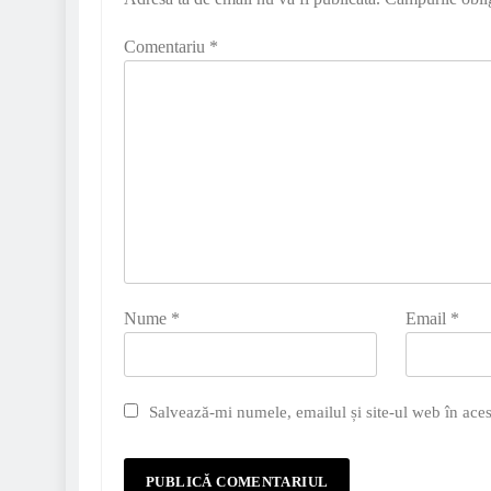
Comentariu
*
Nume
*
Email
*
Salvează-mi numele, emailul și site-ul web în aces