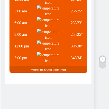
3:00 am
25
°
/
25
°
6:00 am
23
°
/
23
°
9:00 am
25
°
/
25
°
12:00 pm
30
°
/
30
°
3:00 pm
34
°
/
34
°
Weather from OpenWeatherMap