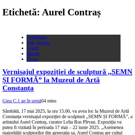
Etichetă:
Aurel Contraș
Actualitate
Arte vizuale
Artisti
Muzee
News
Vernisajul expoziției de sculptură ,,SEMN
ȘI FORMĂ” la Muzeul de Artă
Constanța
Gina C.
1 an în urmă
0
4 mins
Sâmbătă, 17 mai 2025, la ora 15.00, va avea loc la Muzeul de Artă
Constanța vernisajul expoziției de sculptură ,,SEMN ȘI FORMĂ”, a
artistului Aurel Contraș, curator Lelia Rus Pîrvan. Expoziția va
putea fi vizitată în perioada 17 mai – 22 iunie 2025. „Asemenea
majorității sculptorilor din generația sa, Aurel Contraș are cultul