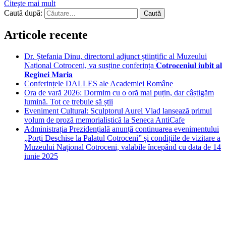
Citeşte mai mult
Caută după:
Articole recente
Dr. Ștefania Dinu, directorul adjunct științific al Muzeului
Național Cotroceni, va susține conferința 𝐂𝐨𝐭𝐫𝐨𝐜𝐞𝐧𝐢𝐮𝐥 𝐢𝐮𝐛𝐢𝐭 𝐚𝐥
𝐑𝐞𝐠𝐢𝐧𝐞𝐢 𝐌𝐚𝐫𝐢𝐚
Conferințele DALLES ale Academiei Române
Ora de vară 2026: Dormim cu o oră mai puțin, dar câștigăm
lumină. Tot ce trebuie să știi
Eveniment Cultural: Sculptorul Aurel Vlad lansează primul
volum de proză memorialistică la Seneca AntiCafe
Administrația Prezidențială anunță continuarea evenimentului
„Porți Deschise la Palatul Cotroceni” și condițiile de vizitare a
Muzeului Național Cotroceni, valabile începând cu data de 14
iunie 2025
Bucuresti
Bucharest, RO
8:05 am,
aug. 8, 2026