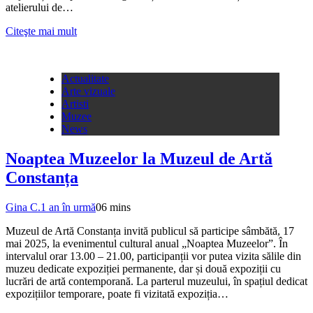
atelierului de…
Citeşte mai mult
Actualitate
Arte vizuale
Artisti
Muzee
News
Noaptea Muzeelor la Muzeul de Artă
Constanța
Gina C.
1 an în urmă
0
6 mins
Muzeul de Artă Constanța invită publicul să participe sâmbătă, 17
mai 2025, la evenimentul cultural anual „Noaptea Muzeelor”. În
intervalul orar 13.00 – 21.00, participanții vor putea vizita sălile din
muzeu dedicate expoziției permanente, dar și două expoziții cu
lucrări de artă contemporană. La parterul muzeului, în spațiul dedicat
expozițiilor temporare, poate fi vizitată expoziția…