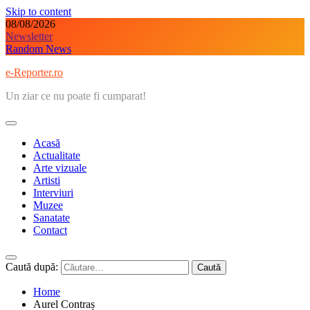
Skip to content
08/08/2026
Newsletter
Random News
e-Reporter.ro
Un ziar ce nu poate fi cumparat!
Acasă
Actualitate
Arte vizuale
Artisti
Interviuri
Muzee
Sanatate
Contact
Caută după:
Home
Aurel Contraș