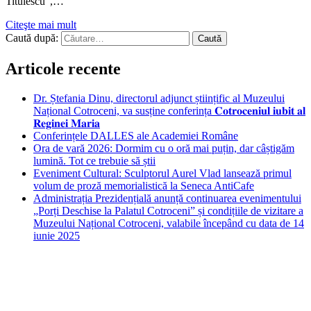
Titulescu”,…
Citeşte mai mult
Caută după:
Articole recente
Dr. Ștefania Dinu, directorul adjunct științific al Muzeului
Național Cotroceni, va susține conferința 𝐂𝐨𝐭𝐫𝐨𝐜𝐞𝐧𝐢𝐮𝐥 𝐢𝐮𝐛𝐢𝐭 𝐚𝐥
𝐑𝐞𝐠𝐢𝐧𝐞𝐢 𝐌𝐚𝐫𝐢𝐚
Conferințele DALLES ale Academiei Române
Ora de vară 2026: Dormim cu o oră mai puțin, dar câștigăm
lumină. Tot ce trebuie să știi
Eveniment Cultural: Sculptorul Aurel Vlad lansează primul
volum de proză memorialistică la Seneca AntiCafe
Administrația Prezidențială anunță continuarea evenimentului
„Porți Deschise la Palatul Cotroceni” și condițiile de vizitare a
Muzeului Național Cotroceni, valabile începând cu data de 14
iunie 2025
Bucuresti
Bucharest, RO