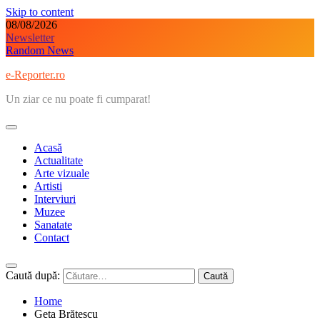
Skip to content
08/08/2026
Newsletter
Random News
e-Reporter.ro
Un ziar ce nu poate fi cumparat!
Acasă
Actualitate
Arte vizuale
Artisti
Interviuri
Muzee
Sanatate
Contact
Caută după:
Home
Geta Brătescu