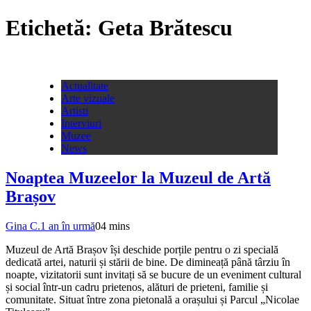
Etichetă:
Geta Brătescu
Actualitate
Arte vizuale
Artisti
Interviuri
Muzee
News
Noaptea Muzeelor la Muzeul de Artă
Brașov
Gina C.
1 an în urmă
0
4 mins
Muzeul de Artă Brașov își deschide porțile pentru o zi specială
dedicată artei, naturii și stării de bine. De dimineață până târziu în
noapte, vizitatorii sunt invitați să se bucure de un eveniment cultural
și social într-un cadru prietenos, alături de prieteni, familie și
comunitate. Situat între zona pietonală a orașului și Parcul „Nicolae