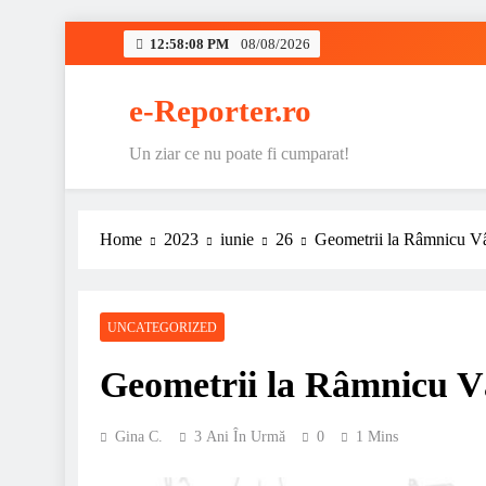
Skip
12:58:09 PM
08/08/2026
to
content
e-Reporter.ro
Un ziar ce nu poate fi cumparat!
Home
2023
iunie
26
Geometrii la Râmnicu V
UNCATEGORIZED
Geometrii la Râmnicu V
Gina C.
3 Ani În Urmă
0
1 Mins