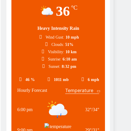
36
°C
Heavy Intensity Rain
Wind Gust:
10 mph
Clouds:
51%
Visibility:
10 km
Sunrise:
6:10 am
Sunset:
8:32 pm
46 %
1011 mb
6 mph
Hourly Forecast
6:00 pm
32
°
/
34
°
9:00 pm
29
°
/
31
°