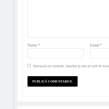
Nume
*
Email
*
Salvează-mi numele, emailul și site-ul web în aces