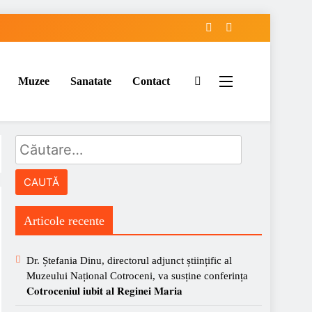
Muzee
Sanatate
Contact
Caută
după:
Articole recente
Dr. Ștefania Dinu, directorul adjunct științific al
Muzeului Național Cotroceni, va susține conferința
𝐂𝐨𝐭𝐫𝐨𝐜𝐞𝐧𝐢𝐮𝐥 𝐢𝐮𝐛𝐢𝐭 𝐚𝐥 𝐑𝐞𝐠𝐢𝐧𝐞𝐢 𝐌𝐚𝐫𝐢𝐚