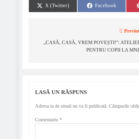
Share
Share
X (Twitter)
Facebook
on
on
Previo
Navigare
în
„CASĂ, CASĂ, VREM POVEȘTI!”: ATELIE
PENTRU COPII LA MN
articole
LASĂ UN RĂSPUNS
Adresa ta de email nu va fi publicată.
Câmpurile obli
Comentariu
*