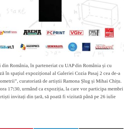
ci din România, în parteneriat cu UAP din România și cu
 în spațiul expozițional al Galeriei Cozia Pasaj 2 cea de-a
ometrii”, curatoriată de artiștii Ramona Șlug și Mihai Chițu.
a ora 17ꓽ30, urmând ca expoziția, la care vor participa membri
ști invitați din țară, să poată fi vizitată până pe 26 iulie