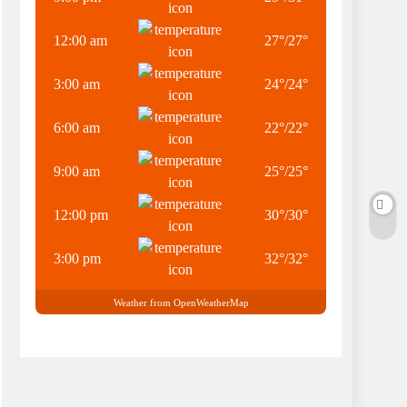
12:00 am
27
°
/
27
°
3:00 am
24
°
/
24
°
6:00 am
22
°
/
22
°
9:00 am
25
°
/
25
°
12:00 pm
30
°
/
30
°
3:00 pm
32
°
/
32
°
Weather from OpenWeatherMap