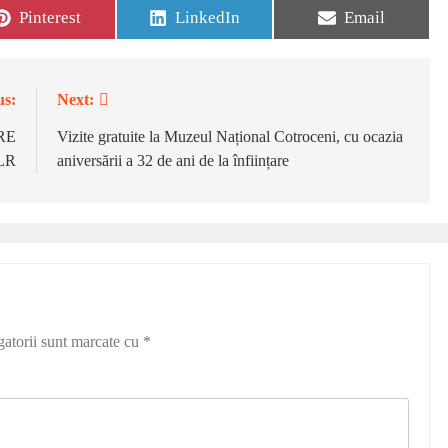
Share
Share
Share
Pinterest
LinkedIn
Email
on
on
on
us:
Next:
RE
Vizite gratuite la Muzeul Național Cotroceni, cu ocazia
LR
aniversării a 32 de ani de la înființare
gatorii sunt marcate cu
*