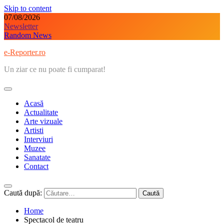
Skip to content
07/08/2026
Newsletter
Random News
e-Reporter.ro
Un ziar ce nu poate fi cumparat!
Acasă
Actualitate
Arte vizuale
Artisti
Interviuri
Muzee
Sanatate
Contact
Caută după:
Home
Spectacol de teatru