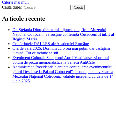
Citeşte mai mult
Caută după:
Articole recente
Dr. Ștefania Dinu, directorul adjunct științific al Muzeului
Național Cotroceni, va susține conferința 𝐂𝐨𝐭𝐫𝐨𝐜𝐞𝐧𝐢𝐮𝐥 𝐢𝐮𝐛𝐢𝐭 𝐚𝐥
𝐑𝐞𝐠𝐢𝐧𝐞𝐢 𝐌𝐚𝐫𝐢𝐚
Conferințele DALLES ale Academiei Române
Ora de vară 2026: Dormim cu o oră mai puțin, dar câștigăm
lumină. Tot ce trebuie să știi
Eveniment Cultural: Sculptorul Aurel Vlad lansează primul
volum de proză memorialistică la Seneca AntiCafe
Administrația Prezidențială anunță continuarea evenimentului
„Porți Deschise la Palatul Cotroceni” și condițiile de vizitare a
Muzeului Național Cotroceni, valabile începând cu data de 14
iunie 2025
Bucuresti
Bucharest, RO
4:44 am,
aug. 7, 2026