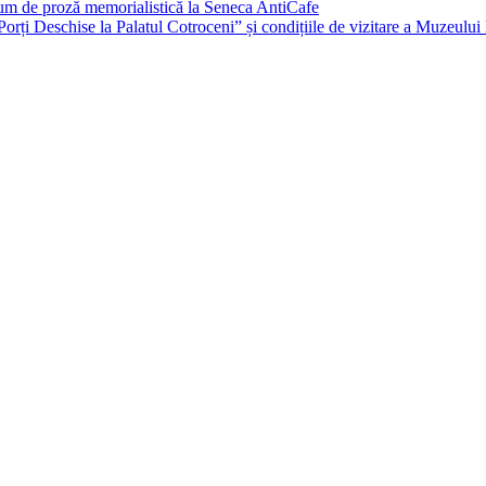
um de proză memorialistică la Seneca AntiCafe
orți Deschise la Palatul Cotroceni” și condițiile de vizitare a Muzeulu
Bucuresti
Bucharest, RO
4:52 pm,
aug. 7, 2026
34
°C
clear sky
40 %
1009 mb
4 mph
Wind Gust:
10 mph
Clouds:
2%
Visibility:
10 km
Sunrise:
6:08 am
Sunset:
8:33 pm
Hourly Forecast
6:00 pm