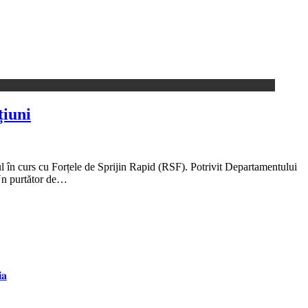
țiuni
l în curs cu Forțele de Sprijin Rapid (RSF). Potrivit Departamentului
 Un purtător de…
𝐚