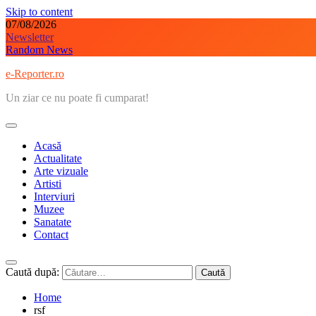
Skip to content
07/08/2026
Newsletter
Random News
e-Reporter.ro
Un ziar ce nu poate fi cumparat!
Acasă
Actualitate
Arte vizuale
Artisti
Interviuri
Muzee
Sanatate
Contact
Caută după:
Home
rsf