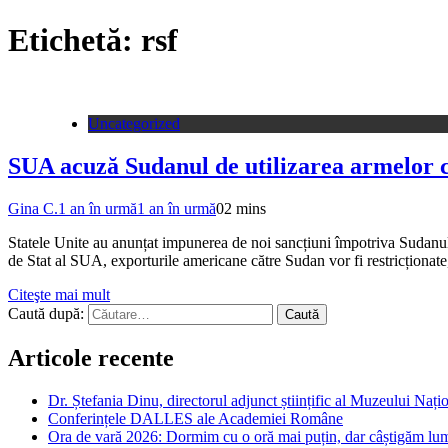
Etichetă:
rsf
Uncategorized
SUA acuză Sudanul de utilizarea armelor ch
Gina C.
1 an în urmă
1 an în urmă
0
2 mins
Statele Unite au anunțat impunerea de noi sancțiuni împotriva Sudanul
de Stat al SUA, exporturile americane către Sudan vor fi restricționat
Citeşte mai mult
Caută după:
Articole recente
Dr. Ștefania Dinu, directorul adjunct științific al Muzeului Național Cotroce
Conferințele DALLES ale Academiei Române
Ora de vară 2026: Dormim cu o oră mai puțin, dar câștigăm lumin