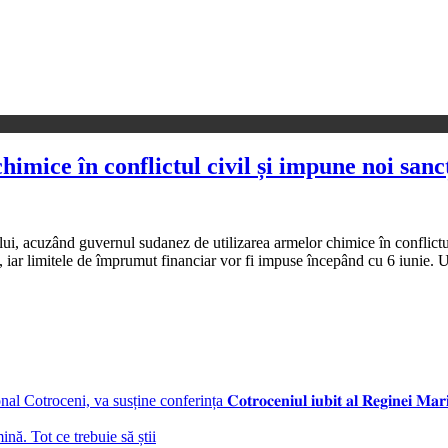
imice în conflictul civil și impune noi sanc
ui, acuzând guvernul sudanez de utilizarea armelor chimice în conflictu
e, iar limitele de împrumut financiar vor fi impuse începând cu 6 iunie.
ni, va susține conferința 𝐂𝐨𝐭𝐫𝐨𝐜𝐞𝐧𝐢𝐮𝐥 𝐢𝐮𝐛𝐢𝐭 𝐚𝐥 𝐑𝐞𝐠𝐢𝐧𝐞𝐢 𝐌𝐚𝐫𝐢
ă. Tot ce trebuie să știi