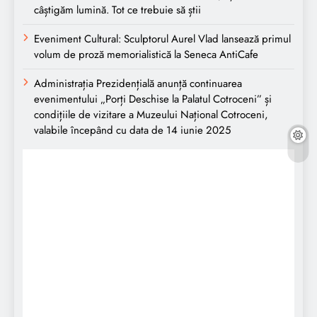
câștigăm lumină. Tot ce trebuie să știi
Eveniment Cultural: Sculptorul Aurel Vlad lansează primul
volum de proză memorialistică la Seneca AntiCafe
Administrația Prezidențială anunță continuarea
evenimentului „Porți Deschise la Palatul Cotroceni” și
condițiile de vizitare a Muzeului Național Cotroceni,
valabile începând cu data de 14 iunie 2025
Bucuresti
Bucharest, RO
11:43 pm,
aug. 7, 2026
28
°C