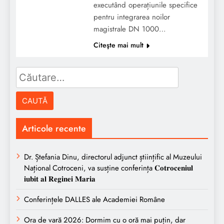
executând operațiunile specifice
pentru integrarea noilor
magistrale DN 1000…
Citeşte mai mult
Caută
după:
Articole recente
Dr. Ștefania Dinu, directorul adjunct științific al Muzeului
Național Cotroceni, va susține conferința 𝐂𝐨𝐭𝐫𝐨𝐜𝐞𝐧𝐢𝐮𝐥
𝐢𝐮𝐛𝐢𝐭 𝐚𝐥 𝐑𝐞𝐠𝐢𝐧𝐞𝐢 𝐌𝐚𝐫𝐢𝐚
Conferințele DALLES ale Academiei Române
Ora de vară 2026: Dormim cu o oră mai puțin, dar