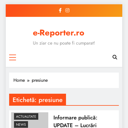
Skip
to
content
e-Reporter.ro
Un ziar ce nu poate fi cumparat!
Home
presiune
Etichetă:
presiune
Informare publică:
ACTUALITATE
UPDATE – Lucrări
NEWS