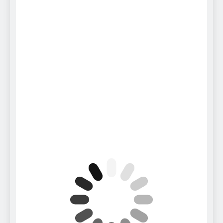
Scattered Clouds
Wind Gust:
18 mph
Clouds:
36%
Visibility:
10 km
Sunrise:
6:08 am
Sunset:
8:33 pm
58 %
1012 mb
11 mph
Hourly Forecast
12:00 am
26
°
/
28
°
3:00 am
26
°
/
27
°