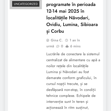
programate în perioada
UNCATEGORIZED
12-14 mai 2025 în
localitățile Năvodari,
Ovidiu, Lumina, Sibioara
și Corbu
Gina C.
1 an în
urmă
0
6 mins
Lucrările de conectare la sistemul
centralizat de alimentare cu apă a
noilor rețele din localitățile
Lumina și Năvodari au fost
demarate conform graficului, în
cursul nopții trecute, și se
desfășoară non-stop, în condiții
tehnice complexe. Echipele de
intervenție sunt în teren și
acționează în ritm susținut,