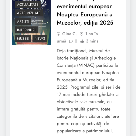
ACTUALITATE
evenimentul european
Noaptea Europeană a
ARTE VIZUALE
Muzeelor, ediția 2025
ARTISTI
INTERVIURI
Gina C.
1 an în
MUZEE
NEWS
urmă
0
3 mins
Deja tradițional, Muzeul de
Istorie Națională și Arheologie
Constanța (MINAC) participă la
evenimentul european Noaptea
Europeană a Muzeelor, ediția
2025. Programul zilei și serii de
17 mai include tururi ghidate la
obiectivele sale muzeale, cu
intrare gratuită pentru toate
categoriile de vizitatori, ateliere
pentru copii și activități de
popularizare a patrimoniului.