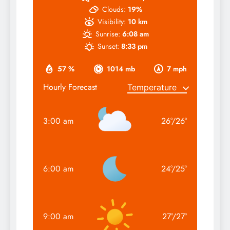
Clouds:
19%
Visibility:
10 km
Sunrise:
6:08 am
Sunset:
8:33 pm
57 %
1014 mb
7 mph
Hourly Forecast
3:00 am
26
°
/
26
°
6:00 am
24
°
/
25
°
9:00 am
27
°
/
27
°