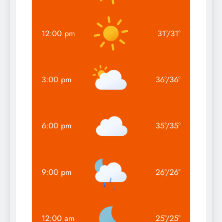
12:00 pm
31
°
/
31
°
3:00 pm
36
°
/
36
°
6:00 pm
35
°
/
35
°
9:00 pm
26
°
/
26
°
12:00 am
25
°
/
25
°