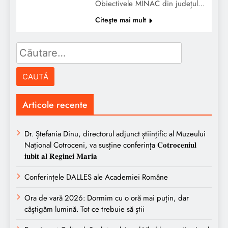
Obiectivele MINAC din județul…
Citeşte mai mult
Caută
după:
Articole recente
Dr. Ștefania Dinu, directorul adjunct științific al Muzeului
Național Cotroceni, va susține conferința 𝐂𝐨𝐭𝐫𝐨𝐜𝐞𝐧𝐢𝐮𝐥
𝐢𝐮𝐛𝐢𝐭 𝐚𝐥 𝐑𝐞𝐠𝐢𝐧𝐞𝐢 𝐌𝐚𝐫𝐢𝐚
Conferințele DALLES ale Academiei Române
Ora de vară 2026: Dormim cu o oră mai puțin, dar
câștigăm lumină. Tot ce trebuie să știi