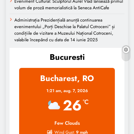
Eveniment Cultural: Sculptorul Aurel Vlad lansează primul
volum de proză memorialistică la Seneca AntiCafe
Administrația Prezidențială anunță continuarea
evenimentului „Porți Deschise la Palatul Cotroceni” și
condițiile de vizitare a Muzeului Național Cotroceni,
valabile începând cu data de 14 iunie 2025
Bucuresti
Bucharest, RO
1:21 am,
aug. 7, 2026
26
°C
Few Clouds
Wind Gust:
9 mph