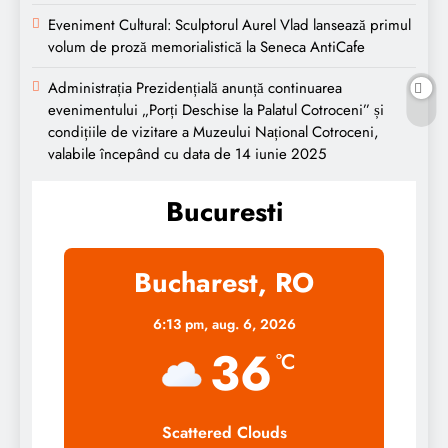
Eveniment Cultural: Sculptorul Aurel Vlad lansează primul
volum de proză memorialistică la Seneca AntiCafe
Administrația Prezidențială anunță continuarea
evenimentului „Porți Deschise la Palatul Cotroceni” și
condițiile de vizitare a Muzeului Național Cotroceni,
valabile începând cu data de 14 iunie 2025
Bucuresti
Bucharest, RO
6:13 pm,
aug. 6, 2026
36
°C
Scattered Clouds