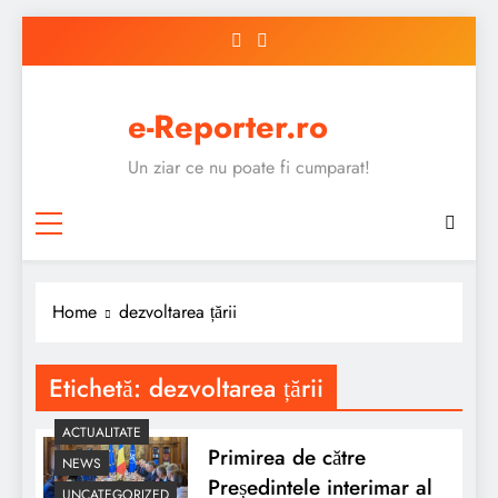
Skip
to
content
e-Reporter.ro
Un ziar ce nu poate fi cumparat!
Home
dezvoltarea țării
Etichetă:
dezvoltarea țării
ACTUALITATE
Primirea de către
NEWS
Președintele interimar al
UNCATEGORIZED