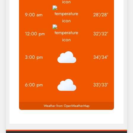
9:00 am
28
°
/
28
°
12:00 pm
32
°
/
32
°
3:00 pm
34
°
/
34
°
6:00 pm
33
°
/
33
°
Weather from OpenWeatherMap