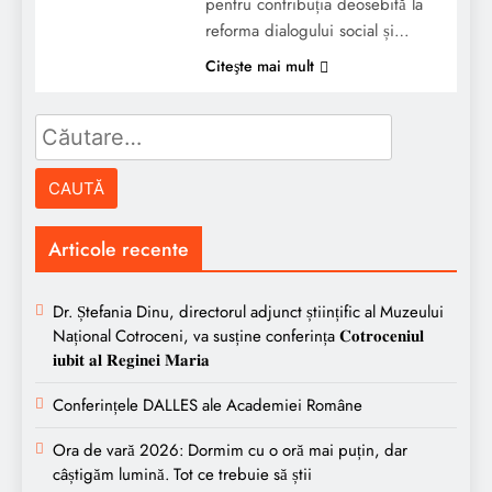
pentru contribuția deosebită la
reforma dialogului social și…
Citeşte mai mult
Caută
după:
Articole recente
Dr. Ștefania Dinu, directorul adjunct științific al Muzeului
Național Cotroceni, va susține conferința 𝐂𝐨𝐭𝐫𝐨𝐜𝐞𝐧𝐢𝐮𝐥
𝐢𝐮𝐛𝐢𝐭 𝐚𝐥 𝐑𝐞𝐠𝐢𝐧𝐞𝐢 𝐌𝐚𝐫𝐢𝐚
Conferințele DALLES ale Academiei Române
Ora de vară 2026: Dormim cu o oră mai puțin, dar
câștigăm lumină. Tot ce trebuie să știi