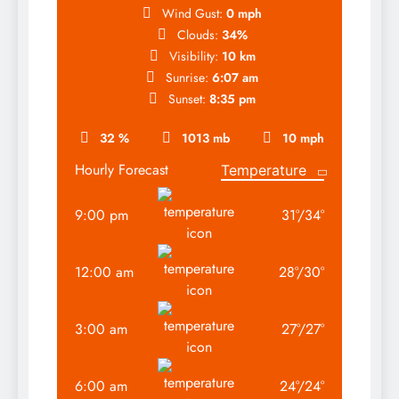
Wind Gust:
0 mph
Clouds:
34%
Visibility:
10 km
Sunrise:
6:07 am
Sunset:
8:35 pm
32 %
1013 mb
10 mph
Hourly Forecast
9:00 pm
31
°
/
34
°
12:00 am
28
°
/
30
°
3:00 am
27
°
/
27
°
6:00 am
24
°
/
24
°