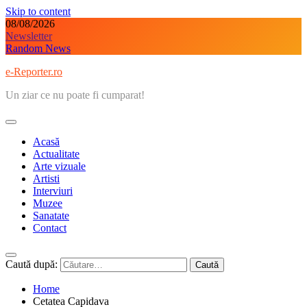
Skip to content
08/08/2026
Newsletter
Random News
e-Reporter.ro
Un ziar ce nu poate fi cumparat!
Acasă
Actualitate
Arte vizuale
Artisti
Interviuri
Muzee
Sanatate
Contact
Caută după:
Home
Cetatea Capidava