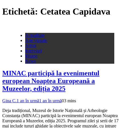
Etichetă:
Cetatea Capidava
Actualitate
Arte vizuale
Artisti
Interviuri
Muzee
News
MINAC participă la evenimentul
european Noaptea Europeană a
Muzeelor, ediția 2025
Gina C.
1 an în urmă
1 an în urmă
0
3 mins
Deja tradițional, Muzeul de Istorie Națională și Arheologie
Constanța (MINAC) participă la evenimentul european Noaptea
Europeană a Muzeelor, ediția 2025. Programul zilei și serii de 17
mai include tururi ghidate la obiectivele sale muzeale, cu intrare