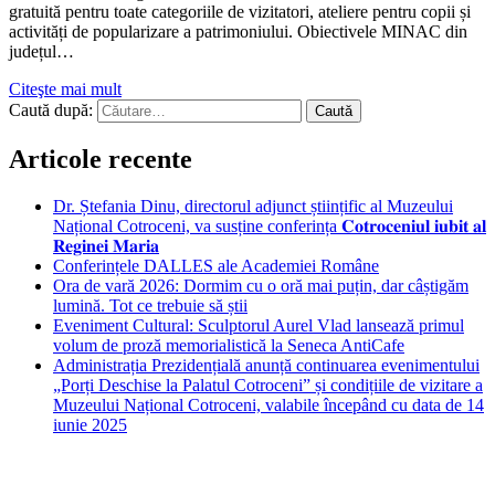
gratuită pentru toate categoriile de vizitatori, ateliere pentru copii și
activități de popularizare a patrimoniului. Obiectivele MINAC din
județul…
Citeşte mai mult
Caută după:
Articole recente
Dr. Ștefania Dinu, directorul adjunct științific al Muzeului
Național Cotroceni, va susține conferința 𝐂𝐨𝐭𝐫𝐨𝐜𝐞𝐧𝐢𝐮𝐥 𝐢𝐮𝐛𝐢𝐭 𝐚𝐥
𝐑𝐞𝐠𝐢𝐧𝐞𝐢 𝐌𝐚𝐫𝐢𝐚
Conferințele DALLES ale Academiei Române
Ora de vară 2026: Dormim cu o oră mai puțin, dar câștigăm
lumină. Tot ce trebuie să știi
Eveniment Cultural: Sculptorul Aurel Vlad lansează primul
volum de proză memorialistică la Seneca AntiCafe
Administrația Prezidențială anunță continuarea evenimentului
„Porți Deschise la Palatul Cotroceni” și condițiile de vizitare a
Muzeului Național Cotroceni, valabile începând cu data de 14
iunie 2025
Bucuresti