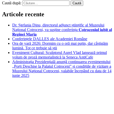
Caută după:
Articole recente
Dr. Ștefania Dinu, directorul adjunct științific al Muzeului
Național Cotroceni, va susține conferința 𝐂𝐨𝐭𝐫𝐨𝐜𝐞𝐧𝐢𝐮𝐥 𝐢𝐮𝐛𝐢𝐭 𝐚𝐥
𝐑𝐞𝐠𝐢𝐧𝐞𝐢 𝐌𝐚𝐫𝐢𝐚
Conferințele DALLES ale Academiei Române
Ora de vară 2026: Dormim cu o oră mai puțin, dar câștigăm
lumină. Tot ce trebuie să știi
Eveniment Cultural: Sculptorul Aurel Vlad lansează primul
volum de proză memorialistică la Seneca AntiCafe
Administrația Prezidențială anunță continuarea evenimentului
„Porți Deschise la Palatul Cotroceni” și condițiile de vizitare a
Muzeului Național Cotroceni, valabile începând cu data de 14
iunie 2025
Bucuresti
Bucharest, RO
12:06 pm,
aug. 8, 2026
36
°C