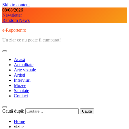
Skip to content
08/08/2026
Newsletter
Random News
e-Reporter.ro
Un ziar ce nu poate fi cumparat!
Acasă
Actualitate
Arte vizuale
Artisti
Interviuri
Muzee
Sanatate
Contact
Caută după:
Home
vizite