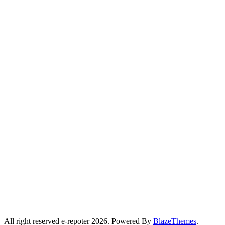
mm/h
12:00 am
27
°
/
27
°
°C
0 mm
0%
14 mph
47%
1015 mb
0 mm/h
3:00 am
24
°
/
24
°
°C
0.68 mm
68%
17 mph
59%
1016
mb
0 mm/h
6:00 am
22
°
/
22
°
°C
0.37 mm
37%
11 mph
60%
1016
mb
0 mm/h
9:00 am
25
°
/
25
°
°C
0.1 mm
10%
14 mph
45%
1018
mb
0 mm/h
12:00 pm
30
°
/
30
°
°C
0 mm
0%
14 mph
35%
1018 mb
0 mm/h
Weather from OpenWeatherMap
All right reserved e-repoter 2026. Powered By
BlazeThemes
.