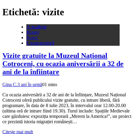
Etichetă:
vizite
Actualitate
Muzee
News
Uncategorized
Vizite gratuite la Muzeul Național
Cotroceni, cu ocazia aniversării a 32 de
ani de la înființare
Gina C.
3 ani în urmă
0
1 mins
Cu ocazia aniversării a 32 de ani de la înființare, Muzeul Național
Cotroceni oferă publicului vizite gratuite, cu intrare liberă, fără
programare, în data de 8 iulie 2023, în intervalul orar 12.00-20.00
(ultima oră de intrare fiind 19.30). Turul include: Spațiile Medievale
care găzduiesc expoziția temporară „Merem la America!”, un proiect
ce prezintă istoria migrației românești…
Citeşte mai mult