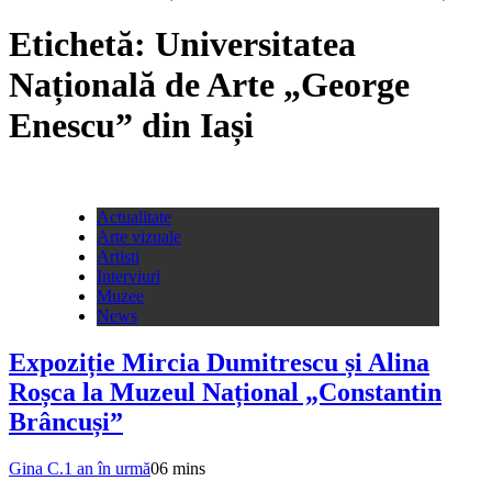
Etichetă:
Universitatea
Națională de Arte „George
Enescu” din Iași
Actualitate
Arte vizuale
Artisti
Interviuri
Muzee
News
Expoziție Mircia Dumitrescu și Alina
Roșca la Muzeul Național „Constantin
Brâncuși”
Gina C.
1 an în urmă
0
6 mins