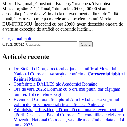
Muzeul Național „Constantin Brâncuși” marchează Noaptea
Muzeelor, sâmbătă, 17 mai, între orele 20:00 și 00:00 și are
deosebita plăcere de a vă invita la un eveniment cultural de înaltă
ținută, la care va participa marele artist, academicianul Mircia
DUMITRESCU. Începând cu ora 20:00, avem deosebita onoare de
a vernisa expoziția de grafică ce cuprinde lucrări…
Citeşte mai mult
Caută după:
Articole recente
Dr. Ștefania Dinu, directorul adjunct științific al Muzeului
Național Cotroceni, va susține conferința 𝐂𝐨𝐭𝐫𝐨𝐜𝐞𝐧𝐢𝐮𝐥 𝐢𝐮𝐛𝐢𝐭 𝐚𝐥
𝐑𝐞𝐠𝐢𝐧𝐞𝐢 𝐌𝐚𝐫𝐢𝐚
Conferințele DALLES ale Academiei Române
Ora de vară 2026: Dormim cu o oră mai puțin, dar câștigăm
lumină. Tot ce trebuie să știi
Eveniment Cultural: Sculptorul Aurel Vlad lansează primul
volum de proză memorialistică la Seneca AntiCafe
Administrația Prezidențială anunță continuarea evenimentului
„Porți Deschise la Palatul Cotroceni” și condițiile de vizitare a
Muzeului Național Cotroceni, valabile începând cu data de 14
iunie 2025