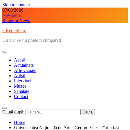
Skip to content
07/08/2026
Newsletter
Random News
e-Reporter.ro
Un ziar ce nu poate fi cumparat!
Acasă
Actualitate
Arte vizuale
Artisti
Interviuri
Muzee
Sanatate
Contact
Caută după:
Home
Universitatea Națională de Arte „George Enescu” din Iași