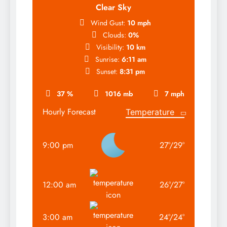
Clear Sky
Wind Gust:
10 mph
Clouds:
0%
Visibility:
10 km
Sunrise:
6:11 am
Sunset:
8:31 pm
37 %
1016 mb
7 mph
Hourly Forecast
9:00 pm
27
°
/
29
°
12:00 am
26
°
/
27
°
3:00 am
24
°
/
24
°