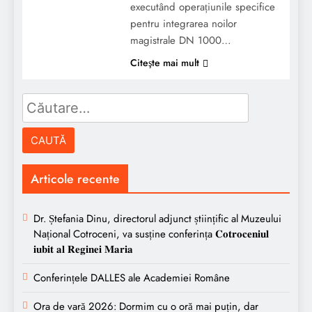
executând operațiunile specifice
pentru integrarea noilor
magistrale DN 1000…
Citeşte mai mult
Caută
după:
Articole recente
Dr. Ștefania Dinu, directorul adjunct științific al Muzeului
Național Cotroceni, va susține conferința 𝐂𝐨𝐭𝐫𝐨𝐜𝐞𝐧𝐢𝐮𝐥
𝐢𝐮𝐛𝐢𝐭 𝐚𝐥 𝐑𝐞𝐠𝐢𝐧𝐞𝐢 𝐌𝐚𝐫𝐢𝐚
Conferințele DALLES ale Academiei Române
Ora de vară 2026: Dormim cu o oră mai puțin, dar