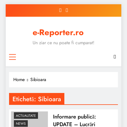
Skip
to
content
e-Reporter.ro
Un ziar ce nu poate fi cumparat!
Home
Sibioara
Etichetă:
Sibioara
Informare publică:
ACTUALITATE
UPDATE – Lucrări
NEWS