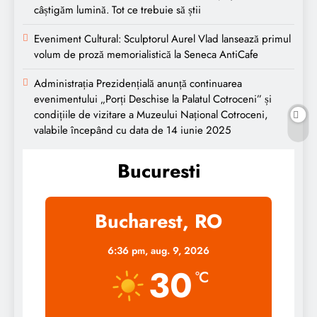
câștigăm lumină. Tot ce trebuie să știi
Eveniment Cultural: Sculptorul Aurel Vlad lansează primul
volum de proză memorialistică la Seneca AntiCafe
Administrația Prezidențială anunță continuarea
evenimentului „Porți Deschise la Palatul Cotroceni” și
condițiile de vizitare a Muzeului Național Cotroceni,
valabile începând cu data de 14 iunie 2025
Bucuresti
Bucharest, RO
6:36 pm,
aug. 9, 2026
30
°C