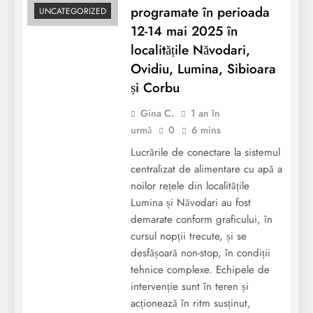
programate în perioada
UNCATEGORIZED
12-14 mai 2025 în
localitățile Năvodari,
Ovidiu, Lumina, Sibioara
și Corbu
Gina C.
1 an în
urmă
0
6 mins
Lucrările de conectare la sistemul
centralizat de alimentare cu apă a
noilor rețele din localitățile
Lumina și Năvodari au fost
demarate conform graficului, în
cursul nopții trecute, și se
desfășoară non-stop, în condiții
tehnice complexe. Echipele de
intervenție sunt în teren și
acționează în ritm susținut,