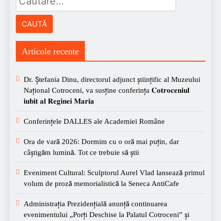
după:
Articole recente
Dr. Ștefania Dinu, directorul adjunct științific al Muzeului
Național Cotroceni, va susține conferința 𝐂𝐨𝐭𝐫𝐨𝐜𝐞𝐧𝐢𝐮𝐥
𝐢𝐮𝐛𝐢𝐭 𝐚𝐥 𝐑𝐞𝐠𝐢𝐧𝐞𝐢 𝐌𝐚𝐫𝐢𝐚
Conferințele DALLES ale Academiei Române
Ora de vară 2026: Dormim cu o oră mai puțin, dar
câștigăm lumină. Tot ce trebuie să știi
Eveniment Cultural: Sculptorul Aurel Vlad lansează primul
volum de proză memorialistică la Seneca AntiCafe
Administrația Prezidențială anunță continuarea
evenimentului „Porți Deschise la Palatul Cotroceni” și