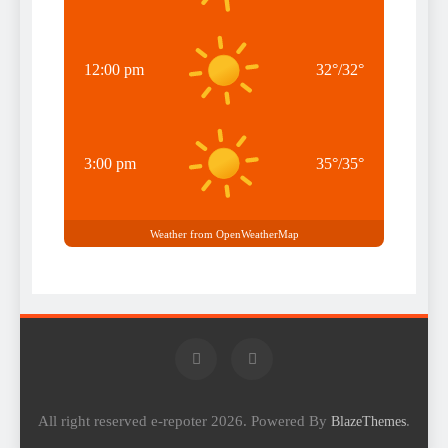
12:00 pm
32
°
/
32
°
3:00 pm
35
°
/
35
°
Weather from OpenWeatherMap
All right reserved e-repoter 2026. Powered By
.
BlazeThemes