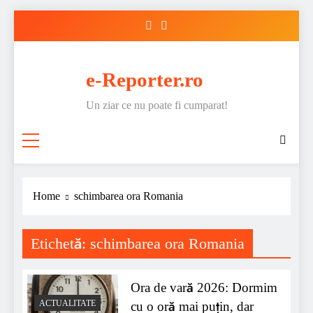
Skip
to
content
e-Reporter.ro
Un ziar ce nu poate fi cumparat!
Home
schimbarea ora Romania
Etichetă:
schimbarea ora Romania
Ora de vară 2026: Dormim
ACTUALITATE
cu o oră mai puțin, dar