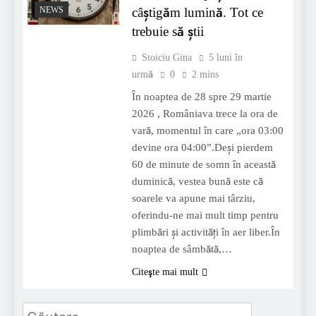
câștigăm lumină. Tot ce
NEWS
trebuie să știi
Stoiciu Gina
5 luni în
urmă
0
2 mins
În noaptea de 28 spre 29 martie
2026 , Româniava trece la ora de
vară, momentul în care „ora 03:00
devine ora 04:00”.Deși pierdem
60 de minute de somn în această
duminică, vestea bună este că
soarele va apune mai târziu,
oferindu-ne mai mult timp pentru
plimbări și activități în aer liber.În
noaptea de sâmbătă,…
Citeşte mai mult
Caută