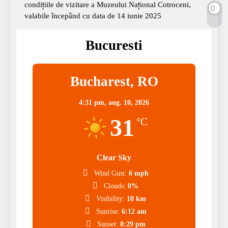
condițiile de vizitare a Muzeului Național Cotroceni,
valabile începând cu data de 14 iunie 2025
Bucuresti
Bucharest, RO
4:31 pm,
aug. 10, 2026
31
°C
Clear Sky
Wind Gust:
6 mph
Clouds:
0%
Visibility:
10 km
Sunrise:
6:12 am
Sunset:
8:29 pm