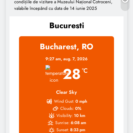
condițiile de vizitare a Muzeului Național Cotroceni,
valabile începând cu data de 14 iunie 2025
Bucuresti
Bucharest, RO
9:27 am,
aug. 7, 2026
28
°C
Clear Sky
Wind Gust:
0 mph
Clouds:
0%
Visibility:
10 km
Sunrise:
6:08 am
Sunset:
8:33 pm