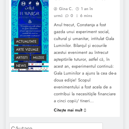
Gina C.
1 an în
urmă
0
6 mins
Anul trecut, Constanţa a fost
gazda unui experiment social,
cultural şi umanitar, intitulat Gala
ACTUALITATE
Luminilor. Bilanţul şi ecourile
ARTE VIZUALE
acestui eveniment au întrecut
ARTISTI
MUZEE
aşteptările tuturor, astfel că, în
acest an, experimentul continuă:
NEWS
Gala Luminilor a ajuns la cea de-a
doua ediţie! Scopul
evenimentului a fost acela de a
contribui la necesităţile financiare
a cinci copii/ tineri…
Citeşte mai mult
Caută