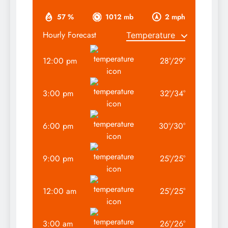
57 %
1012 mb
2 mph
Hourly Forecast
12:00 pm
28
°
/
29
°
3:00 pm
32
°
/
34
°
6:00 pm
30
°
/
30
°
9:00 pm
25
°
/
25
°
12:00 am
25
°
/
25
°
3:00 am
26
°
/
26
°