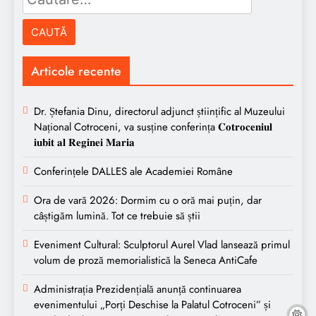
după:
Articole recente
Dr. Ștefania Dinu, directorul adjunct științific al Muzeului
Național Cotroceni, va susține conferința 𝐂𝐨𝐭𝐫𝐨𝐜𝐞𝐧𝐢𝐮𝐥
𝐢𝐮𝐛𝐢𝐭 𝐚𝐥 𝐑𝐞𝐠𝐢𝐧𝐞𝐢 𝐌𝐚𝐫𝐢𝐚
Conferințele DALLES ale Academiei Române
Ora de vară 2026: Dormim cu o oră mai puțin, dar
câștigăm lumină. Tot ce trebuie să știi
Eveniment Cultural: Sculptorul Aurel Vlad lansează primul
volum de proză memorialistică la Seneca AntiCafe
Administrația Prezidențială anunță continuarea
evenimentului „Porți Deschise la Palatul Cotroceni” și