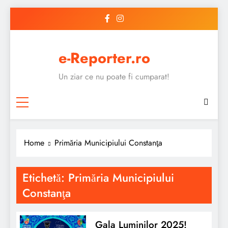
Skip
to
content
e-Reporter.ro
Un ziar ce nu poate fi cumparat!
Home
Primăria Municipiului Constanţa
Etichetă:
Primăria Municipiului
Constanţa
Gala Luminilor 2025!