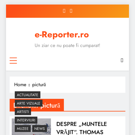
Skip
to
content
e-Reporter.ro
Un ziar ce nu poate fi cumparat!
Home
pictură
ACTUALITATE
Etichetă:
pictură
ARTE VIZUALE
ARTISTI
INTERVIURI
DESPRE „MUNTELE
MUZEE
NEWS
VRĂJIT“. THOMAS