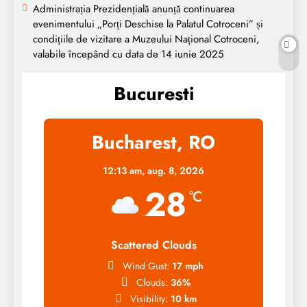
Administrația Prezidențială anunță continuarea
evenimentului „Porți Deschise la Palatul Cotroceni” și
condițiile de vizitare a Muzeului Național Cotroceni,
valabile începând cu data de 14 iunie 2025
Bucuresti
Bucharest, RO
12:13 am,
aug. 8, 2026
28
°C
Scattered Clouds
Wind Gust:
17 mph
Clouds:
36%
Visibility:
10 km