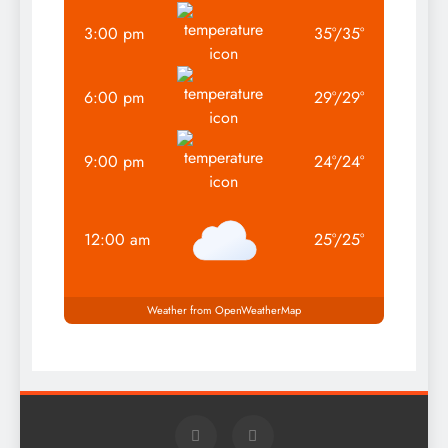
3:00 pm
35
°
/
35
°
6:00 pm
29
°
/
29
°
9:00 pm
24
°
/
24
°
12:00 am
25
°
/
25
°
Weather from OpenWeatherMap