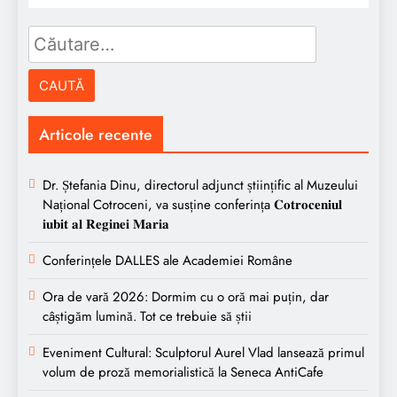
Caută
după:
Articole recente
Dr. Ștefania Dinu, directorul adjunct științific al Muzeului
Național Cotroceni, va susține conferința 𝐂𝐨𝐭𝐫𝐨𝐜𝐞𝐧𝐢𝐮𝐥
𝐢𝐮𝐛𝐢𝐭 𝐚𝐥 𝐑𝐞𝐠𝐢𝐧𝐞𝐢 𝐌𝐚𝐫𝐢𝐚
Conferințele DALLES ale Academiei Române
Ora de vară 2026: Dormim cu o oră mai puțin, dar
câștigăm lumină. Tot ce trebuie să știi
Eveniment Cultural: Sculptorul Aurel Vlad lansează primul
volum de proză memorialistică la Seneca AntiCafe