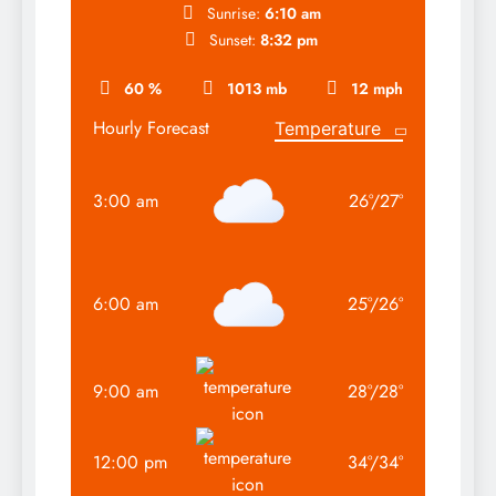
Sunrise:
6:10 am
Sunset:
8:32 pm
60 %
1013 mb
12 mph
Hourly Forecast
3:00 am
26
°
/
27
°
6:00 am
25
°
/
26
°
9:00 am
28
°
/
28
°
12:00 pm
34
°
/
34
°