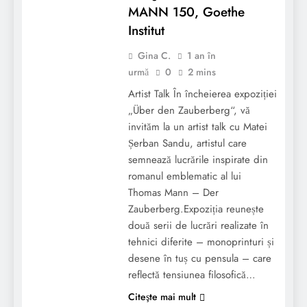
MANN 150, Goethe
Institut
Gina C.
1 an în
urmă
0
2 mins
Artist Talk În încheierea expoziției
„Über den Zauberberg“, vă
invităm la un artist talk cu Matei
Șerban Sandu, artistul care
semnează lucrările inspirate din
romanul emblematic al lui
Thomas Mann – Der
Zauberberg.Expoziția reunește
două serii de lucrări realizate în
tehnici diferite – monoprinturi și
desene în tuș cu pensula – care
reflectă tensiunea filosofică…
Citeşte mai mult