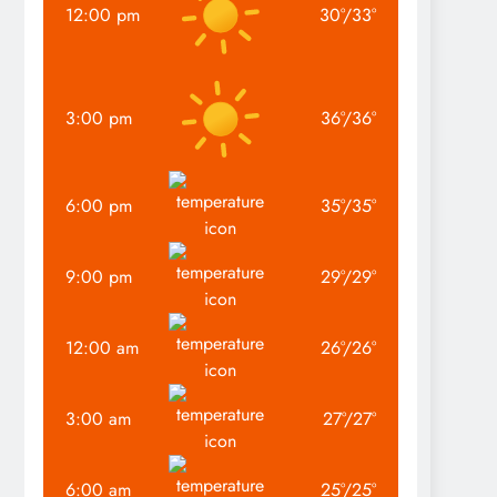
12:00 pm
30
°
/
33
°
3:00 pm
36
°
/
36
°
6:00 pm
35
°
/
35
°
9:00 pm
29
°
/
29
°
12:00 am
26
°
/
26
°
3:00 am
27
°
/
27
°
6:00 am
25
°
/
25
°