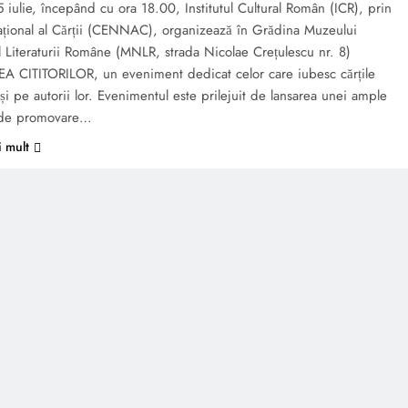
5 iulie, începând cu ora 18.00, Institutul Cultural Român (ICR), prin
ațional al Cărții (CENNAC), organizează în Grădina Muzeului
l Literaturii Române (MNLR, strada Nicolae Crețulescu nr. 8)
A CITITORILOR, un eveniment dedicat celor care iubesc cărțile
și pe autorii lor. Evenimentul este prilejuit de lansarea unei ample
 de promovare…
i mult