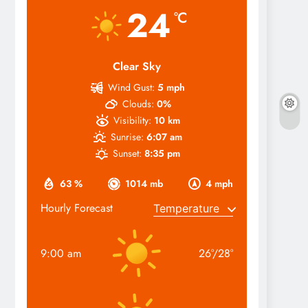
24
°C
Clear Sky
Wind Gust:
5 mph
Clouds:
0%
Visibility:
10 km
Sunrise:
6:07 am
Sunset:
8:35 pm
63 %
1014 mb
4 mph
Hourly Forecast
9:00 am
26
°
/
28
°