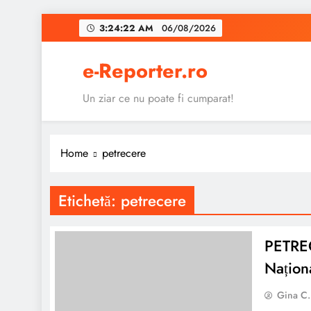
Skip
3:24:23 AM
06/08/2026
to
content
e-Reporter.ro
Un ziar ce nu poate fi cumparat!
Home
petrecere
Etichetă:
petrecere
PETRE
Națion
Gina C.