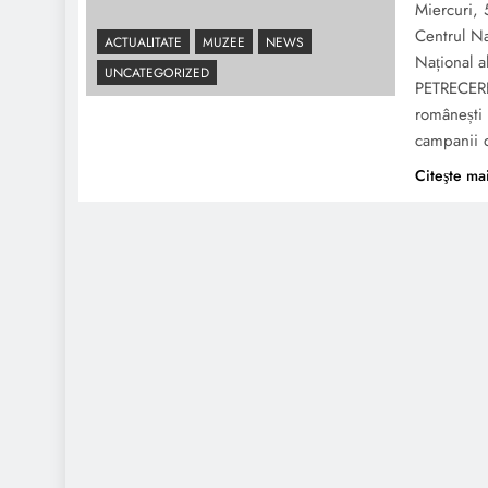
Miercuri, 
Centrul N
ACTUALITATE
MUZEE
NEWS
Național a
UNCATEGORIZED
PETRECERE
românești 
campanii
Citeşte ma