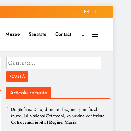
Muzee
Sanatate
Contact
Caută
după:
Articole recente
Dr. Ștefania Dinu, directorul adjunct științific al
Muzeului Național Cotroceni, va susține conferința
𝐂𝐨𝐭𝐫𝐨𝐜𝐞𝐧𝐢𝐮𝐥 𝐢𝐮𝐛𝐢𝐭 𝐚𝐥 𝐑𝐞𝐠𝐢𝐧𝐞𝐢 𝐌𝐚𝐫𝐢𝐚