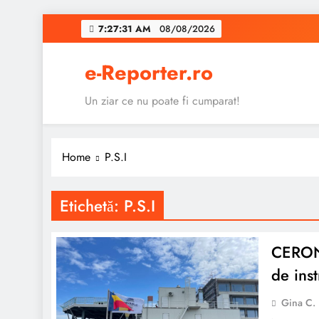
Skip
7:27:31 AM
08/08/2026
to
content
e-Reporter.ro
Un ziar ce nu poate fi cumparat!
Home
P.S.I
Etichetă:
P.S.I
CERONA
de ins
Gina C.