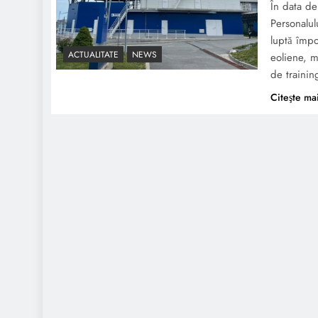
În data d
Personalul
luptă împo
ACTUALITATE
NEWS
eoliene, m
de trainin
Citeşte ma