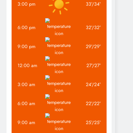
3:00 pm
33
°
/
34
°
6:00 pm
32
°
/
32
°
9:00 pm
29
°
/
29
°
12:00 am
27
°
/
27
°
3:00 am
24
°
/
24
°
6:00 am
22
°
/
22
°
9:00 am
25
°
/
25
°