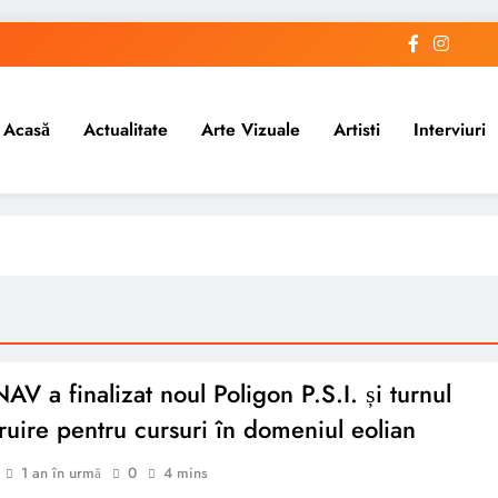
Acasă
Actualitate
Arte Vizuale
Artisti
Interviuri
V a finalizat noul Poligon P.S.I. și turnul
truire pentru cursuri în domeniul eolian
1 an în urmă
0
4 mins