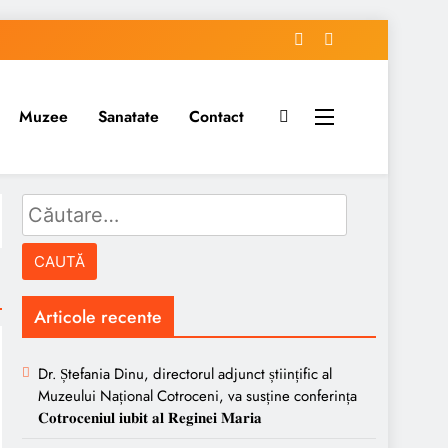
Muzee
Sanatate
Contact
Caută
după:
Articole recente
Dr. Ștefania Dinu, directorul adjunct științific al
Muzeului Național Cotroceni, va susține conferința
𝐂𝐨𝐭𝐫𝐨𝐜𝐞𝐧𝐢𝐮𝐥 𝐢𝐮𝐛𝐢𝐭 𝐚𝐥 𝐑𝐞𝐠𝐢𝐧𝐞𝐢 𝐌𝐚𝐫𝐢𝐚