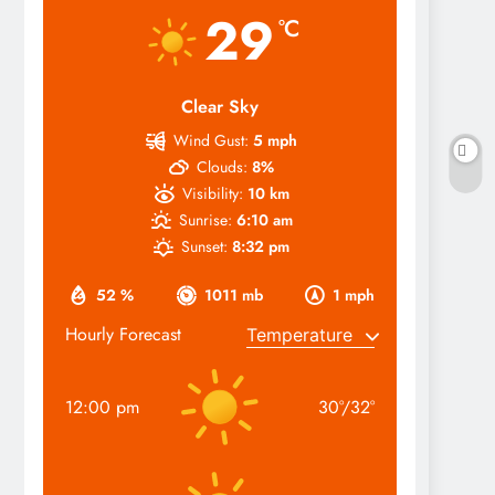
29
°C
Clear Sky
Wind Gust:
5 mph
Clouds:
8%
Visibility:
10 km
Sunrise:
6:10 am
Sunset:
8:32 pm
52 %
1011 mb
1 mph
Hourly Forecast
12:00 pm
30
°
/
32
°