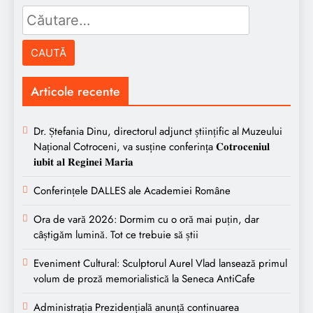
Caută
după:
Articole recente
Dr. Ștefania Dinu, directorul adjunct științific al Muzeului
Național Cotroceni, va susține conferința 𝐂𝐨𝐭𝐫𝐨𝐜𝐞𝐧𝐢𝐮𝐥
𝐢𝐮𝐛𝐢𝐭 𝐚𝐥 𝐑𝐞𝐠𝐢𝐧𝐞𝐢 𝐌𝐚𝐫𝐢𝐚
Conferințele DALLES ale Academiei Române
Ora de vară 2026: Dormim cu o oră mai puțin, dar
câștigăm lumină. Tot ce trebuie să știi
Eveniment Cultural: Sculptorul Aurel Vlad lansează primul
volum de proză memorialistică la Seneca AntiCafe
Administrația Prezidențială anunță continuarea