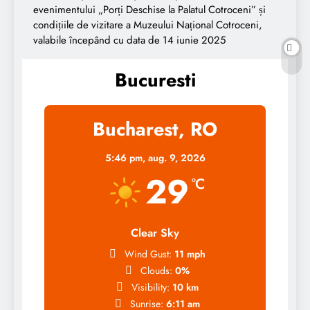
evenimentului „Porți Deschise la Palatul Cotroceni” și
condițiile de vizitare a Muzeului Național Cotroceni,
valabile începând cu data de 14 iunie 2025
Bucuresti
Bucharest, RO
5:46 pm,
aug. 9, 2026
29
°C
Clear Sky
Wind Gust:
11 mph
Clouds:
0%
Visibility:
10 km
Sunrise:
6:11 am