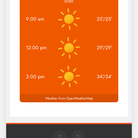
9:00 am
25
°
/
25
°
12:00 pm
29
°
/
29
°
3:00 pm
34
°
/
34
°
Weather from OpenWeatherMap