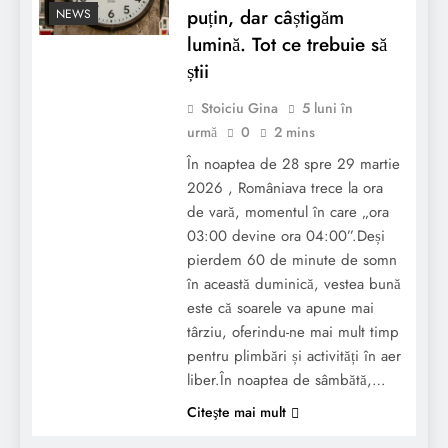
puțin, dar câștigăm
NEWS
lumină. Tot ce trebuie să
știi
Stoiciu Gina
5 luni în
urmă
0
2 mins
În noaptea de 28 spre 29 martie
2026 , Româniava trece la ora
de vară, momentul în care „ora
03:00 devine ora 04:00”.Deși
pierdem 60 de minute de somn
în această duminică, vestea bună
este că soarele va apune mai
târziu, oferindu-ne mai mult timp
pentru plimbări și activități în aer
liber.În noaptea de sâmbătă,…
Citeşte mai mult