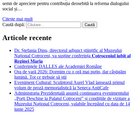
semn de apreciere pentru contribuția deosebită la reforma dialogului
social și…
Citeşte mai mult
Caută după:
Articole recente
Dr. Ștefania Dinu, directorul adjunct științific al Muzeului
Național Cotroceni, va susține conferința 𝐂𝐨𝐭𝐫𝐨𝐜𝐞𝐧𝐢𝐮𝐥 𝐢𝐮𝐛𝐢𝐭 𝐚𝐥
𝐑𝐞𝐠𝐢𝐧𝐞𝐢 𝐌𝐚𝐫𝐢𝐚
Conferințele DALLES ale Academiei Române
Ora de vară 2026: Dormim cu o oră mai puțin, dar câștigăm
lumină. Tot ce trebuie să știi
Eveniment Cultural: Sculptorul Aurel Vlad lansează primul
volum de proză memorialistică la Seneca AntiCafe
Administrația Prezidențială anunță continuarea evenimentului
„Porți Deschise la Palatul Cotroceni” și condițiile de vizitare a
Muzeului Național Cotroceni, valabile începând cu data de 14
iunie 2025
Bucuresti