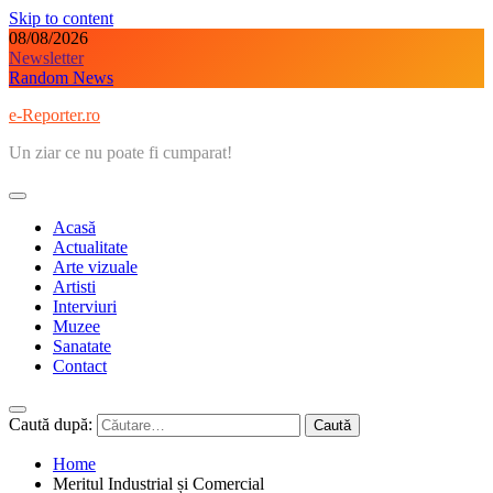
Skip to content
08/08/2026
Newsletter
Random News
e-Reporter.ro
Un ziar ce nu poate fi cumparat!
Acasă
Actualitate
Arte vizuale
Artisti
Interviuri
Muzee
Sanatate
Contact
Caută după:
Home
Meritul Industrial și Comercial