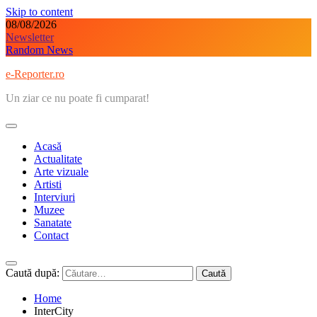
Skip to content
08/08/2026
Newsletter
Random News
e-Reporter.ro
Un ziar ce nu poate fi cumparat!
Acasă
Actualitate
Arte vizuale
Artisti
Interviuri
Muzee
Sanatate
Contact
Caută după:
Home
InterCity