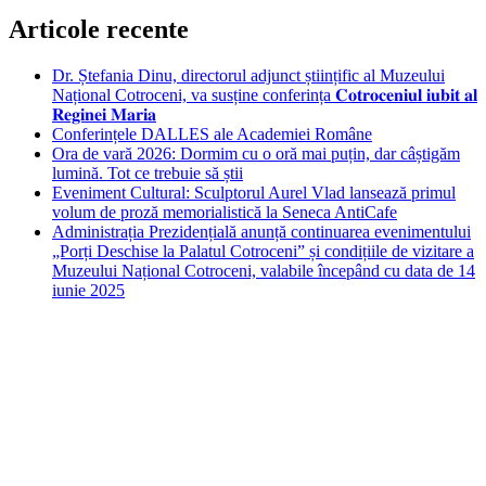
Articole recente
Dr. Ștefania Dinu, directorul adjunct științific al Muzeului
Național Cotroceni, va susține conferința 𝐂𝐨𝐭𝐫𝐨𝐜𝐞𝐧𝐢𝐮𝐥 𝐢𝐮𝐛𝐢𝐭 𝐚𝐥
𝐑𝐞𝐠𝐢𝐧𝐞𝐢 𝐌𝐚𝐫𝐢𝐚
Conferințele DALLES ale Academiei Române
Ora de vară 2026: Dormim cu o oră mai puțin, dar câștigăm
lumină. Tot ce trebuie să știi
Eveniment Cultural: Sculptorul Aurel Vlad lansează primul
volum de proză memorialistică la Seneca AntiCafe
Administrația Prezidențială anunță continuarea evenimentului
„Porți Deschise la Palatul Cotroceni” și condițiile de vizitare a
Muzeului Național Cotroceni, valabile începând cu data de 14
iunie 2025
Bucuresti
Bucharest, RO
8:53 pm,
aug. 8, 2026
28
°C