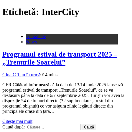
Etichetă:
InterCity
Actualitate
News
Programul estival de transport 2025 –
„Trenurile Soarelui”
Gina C.
1 an în urmă
0
14 mins
CFR Călători informează că la data de 13/14 iunie 2025 lansează
programul estival de transport „Trenurile Soarelui”, ce se va
desfășura până la data de 6/7 septembrie 2025. Turiștii vor avea la
dispoziție 54 de trenuri directe (32 suplimentare și restul din
programul obișnuit) ce vor asigura zilnic legături directe din
principalele orașe din țară…
Citeşte mai mult
Caută după: