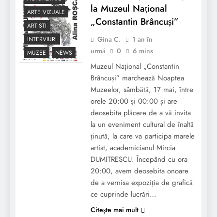
la Muzeul Național
ARTE VIZUALE
„Constantin Brâncuși”
ARTISTI
Gina C.
1 an în
INTERVIURI
urmă
0
6 mins
MUZEE
NEWS
Muzeul Național „Constantin
Brâncuși” marchează Noaptea
Muzeelor, sâmbătă, 17 mai, între
orele 20:00 și 00:00 și are
deosebita plăcere de a vă invita
la un eveniment cultural de înaltă
ținută, la care va participa marele
artist, academicianul Mircia
DUMITRESCU. Începând cu ora
20:00, avem deosebita onoare
de a vernisa expoziția de grafică
ce cuprinde lucrări…
Citeşte mai mult