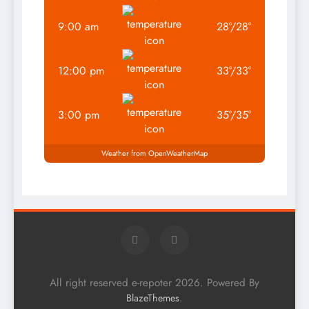
9:00 am
28
°
/
28
°
12:00 pm
33
°
/
33
°
3:00 pm
35
°
/
35
°
Weather from OpenWeatherMap
All right reserved e-repoter 2026. Powered By
.
BlazeThemes