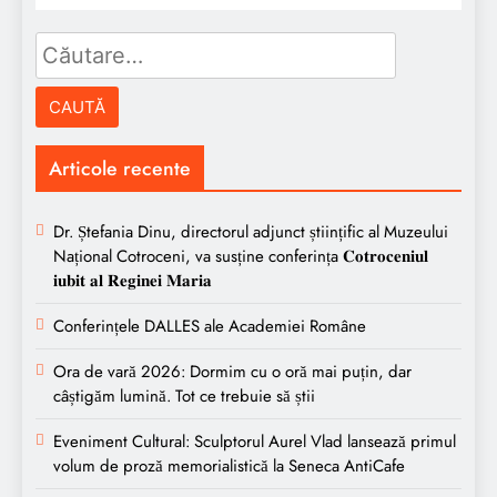
Caută
după:
Articole recente
Dr. Ștefania Dinu, directorul adjunct științific al Muzeului
Național Cotroceni, va susține conferința 𝐂𝐨𝐭𝐫𝐨𝐜𝐞𝐧𝐢𝐮𝐥
𝐢𝐮𝐛𝐢𝐭 𝐚𝐥 𝐑𝐞𝐠𝐢𝐧𝐞𝐢 𝐌𝐚𝐫𝐢𝐚
Conferințele DALLES ale Academiei Române
Ora de vară 2026: Dormim cu o oră mai puțin, dar
câștigăm lumină. Tot ce trebuie să știi
Eveniment Cultural: Sculptorul Aurel Vlad lansează primul
volum de proză memorialistică la Seneca AntiCafe