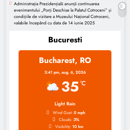
Administrația Prezidențială anunță continuarea
evenimentului „Porți Deschise la Palatul Cotroceni” și
condițiile de vizitare a Muzeului Național Cotroceni,
valabile începând cu data de 14 iunie 2025
Bucuresti
Bucharest, RO
3:41 pm,
aug. 6, 2026
35
°C
Light Rain
Wind Gust:
0 mph
Clouds:
3%
Visibility:
10 km