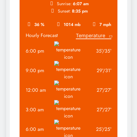
Sunrise:
6:07 am
Sunset:
8:35 pm
36 %
1014 mb
7 mph
Hourly Forecast
6:00 pm
35
°
/
35
°
9:00 pm
29
°
/
31
°
12:00 am
27
°
/
27
°
3:00 am
27
°
/
27
°
6:00 am
25
°
/
25
°