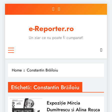
Skip
to
content
e-Reporter.ro
Un ziar ce nu poate fi cumparat!
Home
Constantin Brăiloiu
Etichetă:
Constantin Brăiloiu
Expoziție Mircia
Dumitrescu și Alina Roșca
ACTUALITATE