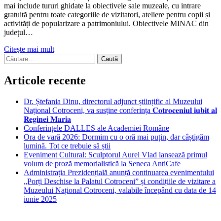
mai include tururi ghidate la obiectivele sale muzeale, cu intrare
gratuită pentru toate categoriile de vizitatori, ateliere pentru copii și
activități de popularizare a patrimoniului. Obiectivele MINAC din
județul…
Citeşte mai mult
Caută
după:
Articole recente
Dr. Ștefania Dinu, directorul adjunct științific al Muzeului
Național Cotroceni, va susține conferința 𝐂𝐨𝐭𝐫𝐨𝐜𝐞𝐧𝐢𝐮𝐥 𝐢𝐮𝐛𝐢𝐭 𝐚𝐥
𝐑𝐞𝐠𝐢𝐧𝐞𝐢 𝐌𝐚𝐫𝐢𝐚
Conferințele DALLES ale Academiei Române
Ora de vară 2026: Dormim cu o oră mai puțin, dar câștigăm
lumină. Tot ce trebuie să știi
Eveniment Cultural: Sculptorul Aurel Vlad lansează primul
volum de proză memorialistică la Seneca AntiCafe
Administrația Prezidențială anunță continuarea evenimentului
„Porți Deschise la Palatul Cotroceni” și condițiile de vizitare a
Muzeului Național Cotroceni, valabile începând cu data de 14
iunie 2025
Bucuresti