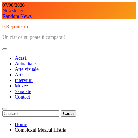
Skip
07/08/2026
to
Newsletter
content
Random News
e-Reporter.ro
Un ziar ce nu poate fi cumparat!
Acasă
Actualitate
Arte vizuale
Artisti
Interviuri
Muzee
Sanatate
Contact
Caută
după:
Home
Complexul Muzeal Histria