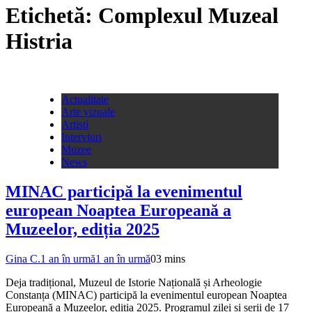
Etichetă:
Complexul Muzeal
Histria
Actualitate
Arte vizuale
Artisti
Interviuri
Muzee
News
MINAC participă la evenimentul
european Noaptea Europeană a
Muzeelor, ediția 2025
Gina C.
1 an în urmă
1 an în urmă
0
3 mins
Deja tradițional, Muzeul de Istorie Națională și Arheologie
Constanța (MINAC) participă la evenimentul european Noaptea
Europeană a Muzeelor, ediția 2025. Programul zilei și serii de 17