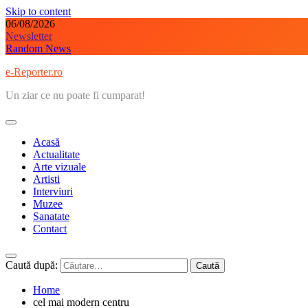
Skip to content
06/08/2026
Newsletter
Random News
e-Reporter.ro
Un ziar ce nu poate fi cumparat!
Acasă
Actualitate
Arte vizuale
Artisti
Interviuri
Muzee
Sanatate
Contact
Caută după:
Home
cel mai modern centru