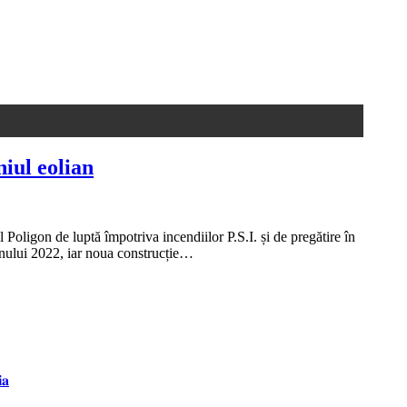
iul eolian
ligon de luptă împotriva incendiilor P.S.I. și de pregătire în
 anului 2022, iar noua construcție…
𝐚