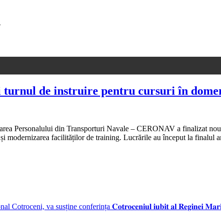
u
 turnul de instruire pentru cursuri în domen
rea Personalului din Transporturi Navale – CERONAV a finalizat noul Po
i modernizarea facilităților de training. Lucrările au început la finalul
ni, va susține conferința 𝐂𝐨𝐭𝐫𝐨𝐜𝐞𝐧𝐢𝐮𝐥 𝐢𝐮𝐛𝐢𝐭 𝐚𝐥 𝐑𝐞𝐠𝐢𝐧𝐞𝐢 𝐌𝐚𝐫𝐢