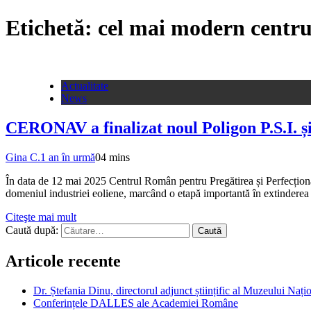
Etichetă:
cel mai modern centr
Actualitate
News
CERONAV a finalizat noul Poligon P.S.I. și
Gina C.
1 an în urmă
0
4 mins
În data de 12 mai 2025 Centrul Român pentru Pregătirea și Perfecționa
domeniul industriei eoliene, marcând o etapă importantă în extinderea ș
Citeşte mai mult
Caută după:
Articole recente
Dr. Ștefania Dinu, directorul adjunct științific al Muzeului Național Cotroce
Conferințele DALLES ale Academiei Române