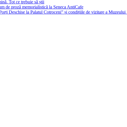
ă. Tot ce trebuie să știi
um de proză memorialistică la Seneca AntiCafe
orți Deschise la Palatul Cotroceni” și condițiile de vizitare a Muzeulu
Bucuresti
Bucharest, RO
8:57 am,
aug. 6, 2026
27
°C
clear sky
58 %
1015 mb
11 mph
Wind Gust:
19 mph
Clouds:
0%
Visibility:
10 km
Sunrise:
6:07 am
Sunset:
8:35 pm
Hourly Forecast
9:00 am