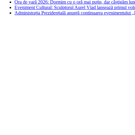
Ora de vară 2026: Dormim cu o oră mai puțin, dar câștigăm lumin
Eveniment Cultural: Sculptorul Aurel Vlad lansează primul vol
Administrația Prezidențială anunță continuarea evenimentului „P