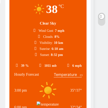
38
°C
Clear Sky
Wind Gust:
7 mph
Clouds:
8%
Visibility:
10 km
Sunrise:
6:10 am
Sunset:
8:32 pm
39 %
1011 mb
6 mph
Hourly Forecast
3:00 pm
35
°
/
37
°
6:00 pm
32
°
/
34
°