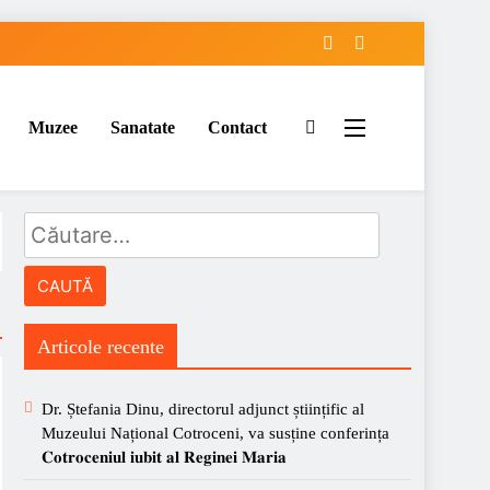
Muzee
Sanatate
Contact
Caută
după:
Articole recente
Dr. Ștefania Dinu, directorul adjunct științific al
Muzeului Național Cotroceni, va susține conferința
𝐂𝐨𝐭𝐫𝐨𝐜𝐞𝐧𝐢𝐮𝐥 𝐢𝐮𝐛𝐢𝐭 𝐚𝐥 𝐑𝐞𝐠𝐢𝐧𝐞𝐢 𝐌𝐚𝐫𝐢𝐚