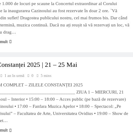
e 1.000 de locuri pe scaune la Concertul extraordinar al Corului
e la inaugurarea Cazinoului au fost rezervate în doar 2 ore. `Vă
in suflet! Dragostea publicului nostru, cel mai frumos bis. Dar când
 termină, muzica continuă. Dacă nu ați reușit să vă rezervați un loc, vă
cu drag…
 mult
Constanței 2025 | 21 – 25 Mai
1 an în urmă
0
5 mins
 COMPLET – ZILELE CONSTANȚEI 2025
________________________________ ZIUA 1 – MIERCURI, 21
ul – Interior • 15:00 – 18:00 – Acces public (pe bază de rezervare)
inoului • 17:00 – Fanfara Muzica Apelor • 18:00 – Spectacol: „Pe
arisului” – Facultatea de Arte, Universitatea Ovidius • 19:00 – Show de
ret…
 mult