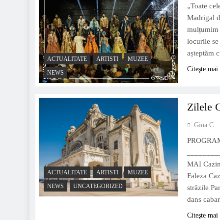
„Toate cel
Madrigal d
mulțumim d
locurile se
așteptăm 
ACTUALITATE
ARTISTI
MUZEE
Citeşte mai
NEWS
Zilele 
Gina C.
PROGRAM
________
MAI Cazino
ACTUALITATE
ARTISTI
MUZEE
Faleza Caz
NEWS
UNCATEGORIZED
străzile P
dans caba
Citeşte mai