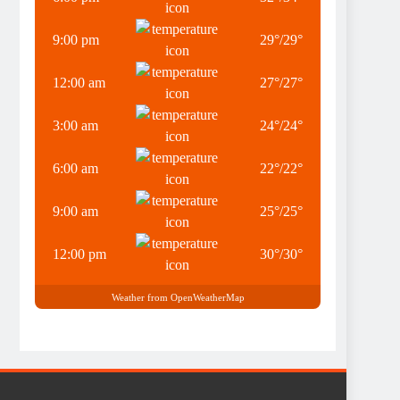
9:00 pm
29
°
/
29
°
12:00 am
27
°
/
27
°
3:00 am
24
°
/
24
°
6:00 am
22
°
/
22
°
9:00 am
25
°
/
25
°
12:00 pm
30
°
/
30
°
Weather from OpenWeatherMap