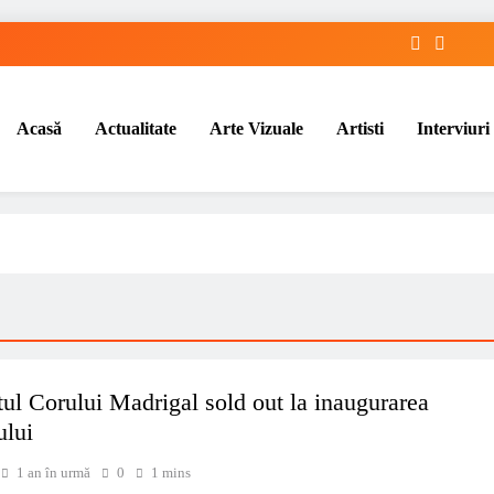
Acasă
Actualitate
Arte Vizuale
Artisti
Interviuri
ul Corului Madrigal sold out la inaugurarea
ului
1 an în urmă
0
1 mins