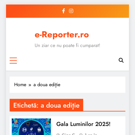
Skip
to
content
e-Reporter.ro
Un ziar ce nu poate fi cumparat!
Home
a doua ediţie
Etichetă:
a doua ediţie
Gala Luminilor 2025!
Gina C.
1 an în