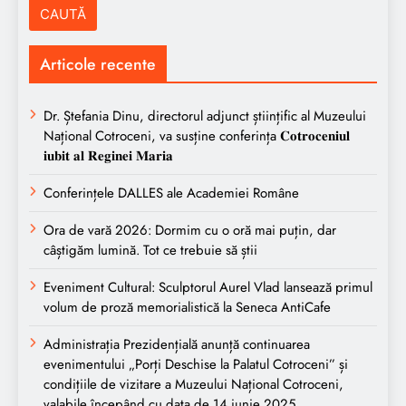
Articole recente
Dr. Ștefania Dinu, directorul adjunct științific al Muzeului
Național Cotroceni, va susține conferința 𝐂𝐨𝐭𝐫𝐨𝐜𝐞𝐧𝐢𝐮𝐥
𝐢𝐮𝐛𝐢𝐭 𝐚𝐥 𝐑𝐞𝐠𝐢𝐧𝐞𝐢 𝐌𝐚𝐫𝐢𝐚
Conferințele DALLES ale Academiei Române
Ora de vară 2026: Dormim cu o oră mai puțin, dar
câștigăm lumină. Tot ce trebuie să știi
Eveniment Cultural: Sculptorul Aurel Vlad lansează primul
volum de proză memorialistică la Seneca AntiCafe
Administrația Prezidențială anunță continuarea
evenimentului „Porți Deschise la Palatul Cotroceni” și
condițiile de vizitare a Muzeului Național Cotroceni,
valabile începând cu data de 14 iunie 2025