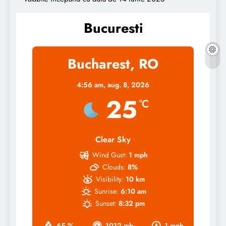
Bucuresti
Bucharest, RO
4:56 am,
aug. 8, 2026
25
°C
Clear Sky
Wind Gust:
1 mph
Clouds:
8%
Visibility:
10 km
Sunrise:
6:10 am
Sunset:
8:32 pm
65 %
1012 mb
1 mph